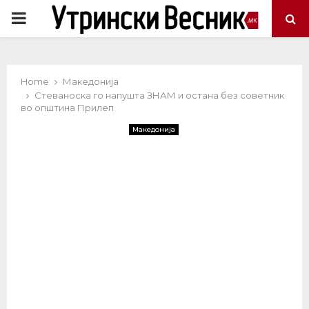
PRIMARY
MENU
Home
Македонија
Стеваноска го напушта ЗНАМ и остана без советник
во општина Прилеп
Македонија