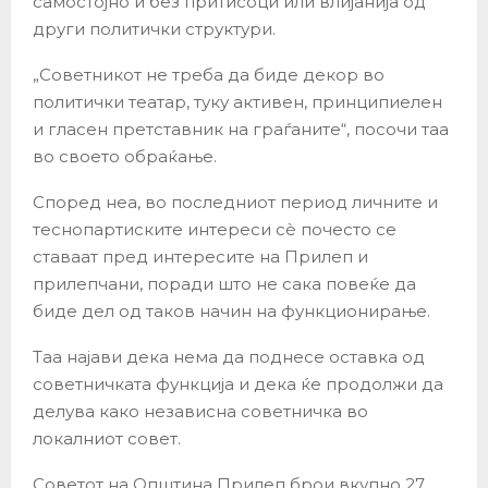
самостојно и без притисоци или влијанија од
други политички структури.
„Советникот не треба да биде декор во
политички театар, туку активен, принципиелен
и гласен претставник на граѓаните“, посочи таа
во своето обраќање.
Според неа, во последниот период личните и
теснопартиските интереси сè почесто се
ставаат пред интересите на Прилеп и
прилепчани, поради што не сака повеќе да
биде дел од таков начин на функционирање.
Таа најави дека нема да поднесе оставка од
советничката функција и дека ќе продолжи да
делува како независна советничка во
локалниот совет.
Советот на Општина Прилеп брои вкупно 27