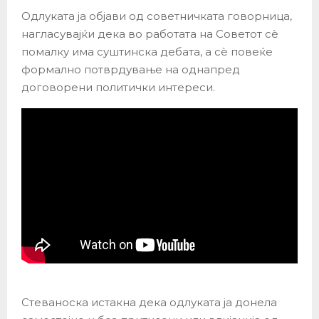
Одлуката ја објави од советничката говорница,
нагласувајќи дека во работата на Советот сè
помалку има суштинска дебата, а сè повеќе
формално потврдување на однапред
договорени политички интереси.
Стеваноска истакна дека одлуката ја донела