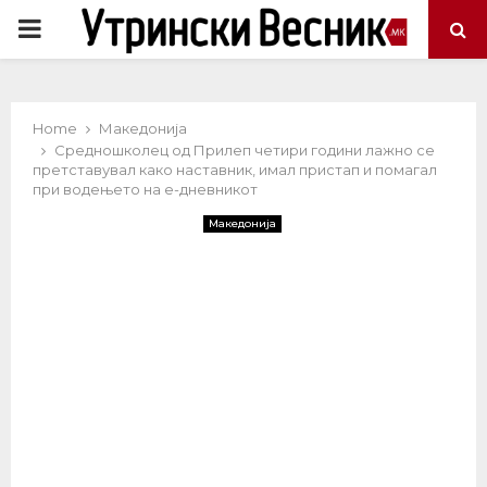
PRIMARY
MENU
Home
Македонија
Средношколец од Прилеп четири години лажно се
претставувал како наставник, имал пристап и помагал
при водењето на е-дневникот
Македонија