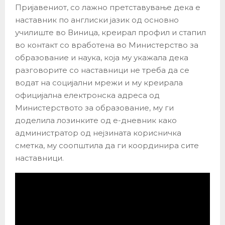
Пријавениот, со лажно претставување дека е
наставник по англиски јазик од основно
училиште во Виница, креирал профил и стапил
во контакт со вработена во Министерство за
образование и наука, која му укажала дека
разговорите со наставници не треба да се
водат на социјални мрежи и му креирала
официјална електронска адреса од
Министерството за образование, му ги
доделила лозинките од е-дневник како
администратор од нејзината корисничка
сметка, му соопштила да ги координира сите
наставници.