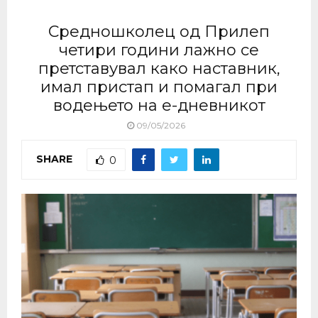
Средношколец од Прилеп
четири години лажно се
претставувал како наставник,
имал пристап и помагал при
водењето на е-дневникот
09/05/2026
SHARE
0