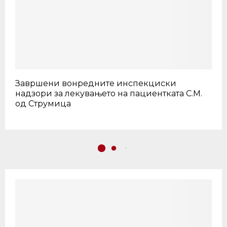
Завршени вонредните инспекциски
надзори за лекувањето на пациентката С.М.
од Струмица
Економија
Трипуновски: Поддршка од 25,5
милиони денари за Научниот
институт за тутун – Прилеп за
современи оранжерии за расад