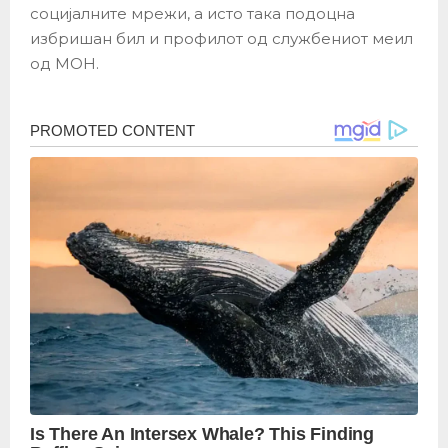
социјалните мрежи, а исто така подоцна
избришан бил и профилот oд службениот меил
од МОН.