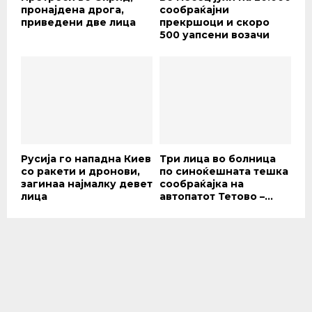
инсталирање на современа опрема за
одгледување на расад на тутун во оранжерии
во контролирани услови на површина до 0,6 ха
за Научниот институт за тутун – Прилеп.
Се очекува производство на расад за садење
на 12 хектари тутун, наменет за производство
на сертифициран семенски материјал. Со
добивање на квалитетен семенски материјал
се инвестира во квалитетно производство на
тутун.