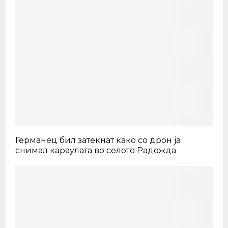
Германец бил затекнат како со дрон ја
снимал караулата во селото Радожда