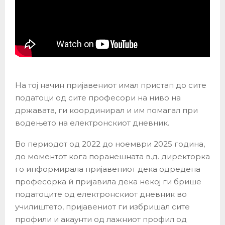
На тој начин пријавениот имал пристап до сите
податоци од сите професори на ниво на
државата, ги координирал и им помагал при
водењето на електронскиот дневник.
Во периодот од 2022 до ноември 2025 година,
до моментот кога поранешната в.д. директорка
го информирала пријавениот дека одредена
професорка ѝ пријавила дека некој ги брише
податоците од електронскиот дневник во
училиштето, пријавениот ги избришал сите
профили и акаунти од лажниот профил од