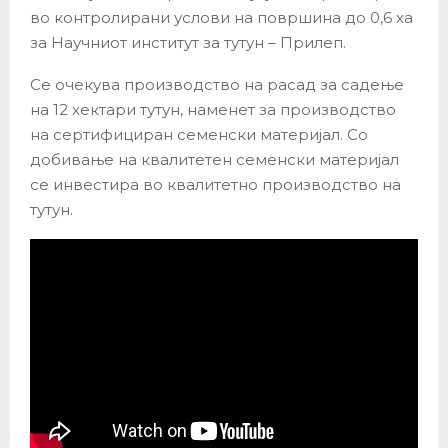
во контролирани услови на површина до 0,6 ха
за Научниот институт за тутун – Прилеп.
Се очекува производство на расад за садење
на 12 хектари тутун, наменет за производство
на сертифициран семенски материјал. Со
добивање на квалитетен семенски материјал
се инвестира во квалитетно производство на
тутун.