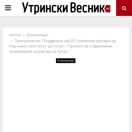
PRIMARY
MENU
Home
Економија
Трипуновски: Поддршка од 25,5 милиони денари за
Научниот институт за тутун – Прилеп за современи
оранжерии за расад на тутун
Економија