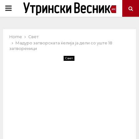
PRIMARY
MENU
Home
Свет
Мадуро затворската ќелија ја дели со уште 18
затвореници
Свет