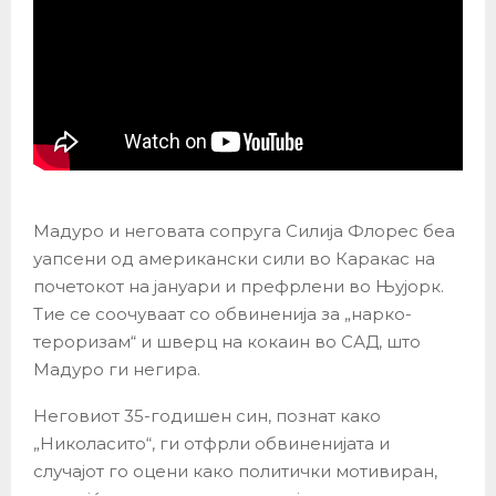
Мадуро и неговата сопруга Силија Флорес беа
уапсени од американски сили во Каракас на
почетокот на јануари и префрлени во Њујорк.
Тие се соочуваат со обвиненија за „нарко-
тероризам“ и шверц на кокаин во САД, што
Мадуро ги негира.
Неговиот 35-годишен син, познат како
„Николасито“, ги отфрли обвиненијата и
случајот го оцени како политички мотивиран,