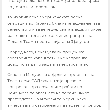
тврдејќи дека неговото семејство нема врска
со дрога или тероризам.
Тој изјавил дека американската воена
операција во Каракас била изненадување и за
семејството и за венецуелската влада, и покрај
растечките тензии со администрацијата на
Доналд Трамп пред акцијата на 3 јануари.
Според него, Венецуела ги преценила
сопствените капацитети и не направила
доволно за да го заштити неговиот татко.
Синот на Мадуро ги отфрли и тврдењата на
Трамп дека САД фактички ја презеле
контролата врз државните работи во
Венецуела по апсењето на поранешниот
претседател. За актуелните мерки, како
амнестијата и отворањето на нафтениот сектор,