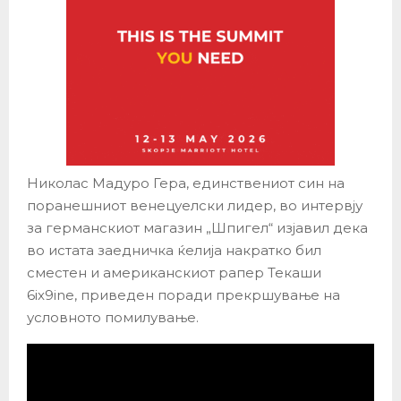
Николас Мадуро Гера, единствениот син на
поранешниот венецуелски лидер, во интервју
за германскиот магазин „Шпигел“ изјавил дека
во истата заедничка ќелија накратко бил
сместен и американскиот рапер Текаши
6ix9ine, приведен поради прекршување на
условното помилување.