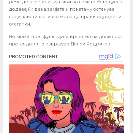
рече дека се иницијативи на самата Венецуела,
додавајќи дека земјата и понатаму останува
социјалистичка, иако мора да прави одредени
отстапки.
Во моментов, функцијата вршител на должност
претседател ја извршува Делси Родригез.