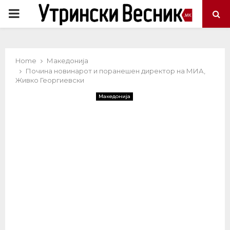
PRIMARY
MENU
Home
Македонија
Почина новинарот и поранешен директор на МИА,
Живко Георгиевски
Македонија