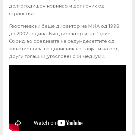
долгогодишен новинар и дописник од
странство.
Георгиевски беше директор на МИА од 1998
до 2002 година. Бил директор и на Радио
Охрид во средината на седумдесеттите од
минатиот век, па дописник на Танјуг и на ред
други тогашни југословенски медиуми.