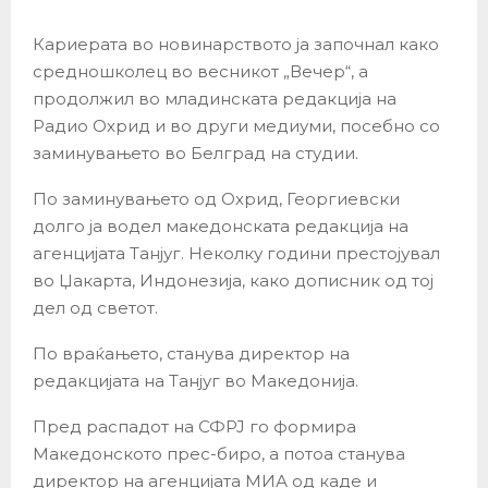
Кариерата во новинарството ја започнал како
средношколец во весникот „Вечер“, а
продолжил во младинската редакција на
Радио Охрид и во други медиуми, посебно со
заминувањето во Белград на студии.
По заминувањето од Охрид, Георгиевски
долго ја водел македонската редакција на
агенцијата Танјуг. Неколку години престојувал
во Џакарта, Индонезија, како дописник од тој
дел од светот.
По враќањето, станува директор на
редакцијата на Танјуг во Македонија.
Пред распадот на СФРЈ го формира
Македонското прес-биро, а потоа станува
директор на агенцијата МИА од каде и