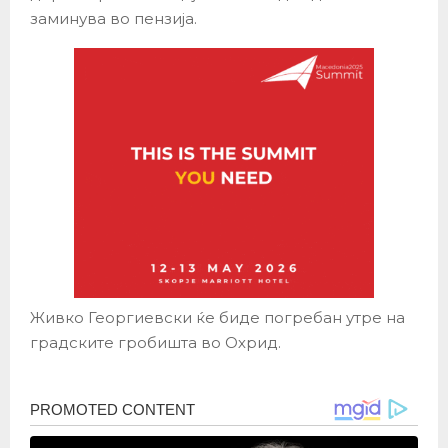
заминува во пензија.
Живко Георгиевски ќе биде погребан утре на
градските гробишта во Охрид.