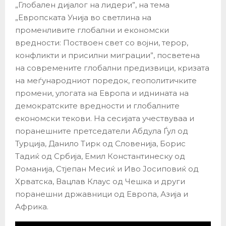
„Глобален дијалог на лидери”, на тема
„Европската Унија во светлина на
променливите глобални и економски
вредности: Поствоен свет со војни, терор,
конфликти и присилни миграции”, посветена
на современите глобални предизвици, кризата
на меѓународниот поредок, геополитичките
промени, улогата на Европа и иднината на
демократските вредности и глобалните
економски текови. На сесијата учествуваа и
поранешните претседатели Абдула Ѓул од
Турција, Данило Тирк од Словенија, Борис
Тадиќ од Србија, Емил Константинеску од
Романија, Стјепан Месиќ и Иво Јосиповиќ од
Хрватска, Вацлав Клаус од Чешка и други
поранешни државници од Европа, Азија и
Африка.