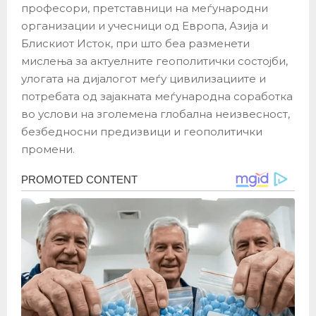
професори, претставници на меѓународни
организации и учесници од Европа, Азија и
Блискиот Исток, при што беа разменети
мислења за актуелните геополитички состојби,
улогата на дијалогот меѓу цивилизациите и
потребата од зајакната меѓународна соработка
во услови на зголемена глобална неизвесност,
безбедносни предизвици и геополитички
промени.