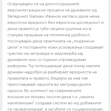
Осврнувајќи се на долгогодишните
евроинтеграциски процеси на државите од
Западниот Балкан, Иванов нагласи дека нема
европска вредност без европска доследност и
дека правото ја губи својата суштина кога
станува прашање на политичка удобност,
посочувајќи дека практиката на „подвижни
цели” и постојаните нови условувања создаваат
чувство на неправда и недоверба кај
државите кои со години спроведуваат
реформи. Тој потенцираше дека токму малите
држави најдобро ја разбираат вредноста на
правилата и правото, бидејќи за нив тие
претставуваат заштита во меѓународните
односи. Во контекст на современите
економски текови, посочи дека т.н. „казино
капитализам” создава систем во кој добивките
се приватизираат, а загубите се социјализираат,