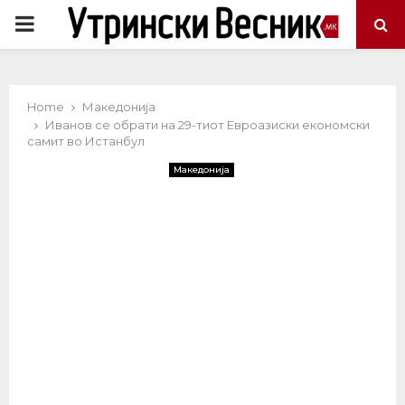
PRIMARY
MENU
Home
Македонија
Иванов се обрати на 29-тиот Евроазиски економски
самит во Истанбул
Македонија