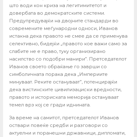
што води кон криза на легитимитетот и
довербата во демократските системи.
Предупредувајќи на двојните стандарди во
современите меѓународни односи, Иванов
истакна дека правото не смее да се применува
селективно, бидејќи „правото кое важи само за
слабите не е право, туку организирано
насилство со подобри манири”. Претседателот
Иванов своето обраќање го заврши со
симболичната порака дека „Империите
минуваат. Реките остануваат”, потенцирајќи
дека вистинските цивилизациски вредности,
правото и историската меморија остануваат
темел врз кој се гради иднината.
За време на самитот, претседателот Иванов
оствари повеќе средби и разговори со
актуелни и поранешни државници, дипломати,