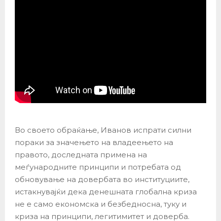
Во своето обраќање, Иванов испрати силни
пораки за значењето на владеењето на
правото, доследната примена на
меѓународните принципи и потребата од
обновување на довербата во институциите,
истакнувајќи дека денешната глобална криза
не е само економска и безбедносна, туку и
криза на принципи, легитимитет и доверба.