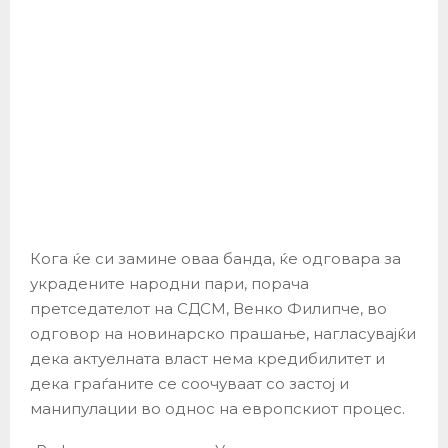
Кога ќе си замине оваа банда, ќе одговара за
украдените народни пари, порача
претседателот на СДСМ, Венко Филипче, во
одговор на новинарско прашање, нагласувајќи
дека актуелната власт нема кредибилитет и
дека граѓаните се соочуваат со застој и
манипулации во однос на европскиот процес.