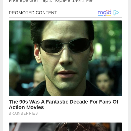
и ќе враќаат пари, порача Филипче.