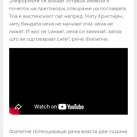
„Реформите се викаат Уставни измени и
почеток на преговори, отворање на поглавјата.
Тоа е вистинскиот пат напред. Ниту Христијан,
ниту бандата нека не мачкаат очи, нека не
лажат. И ако не сакаат, нека си заминат, затоа
што ќе одговараат сите”, рече Филипче.
Филипче потенцираше дека власта две години