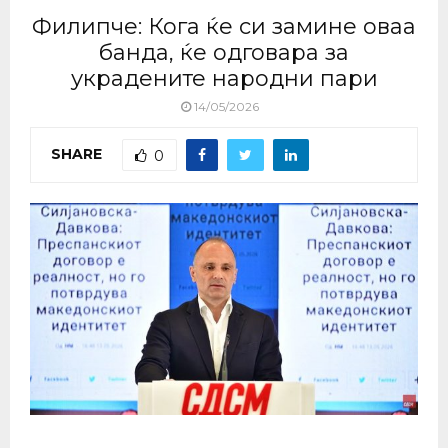
Филипче: Кога ќе си замине оваа
банда, ќе одговара за
украдените народни пари
14/05/2026
SHARE
0