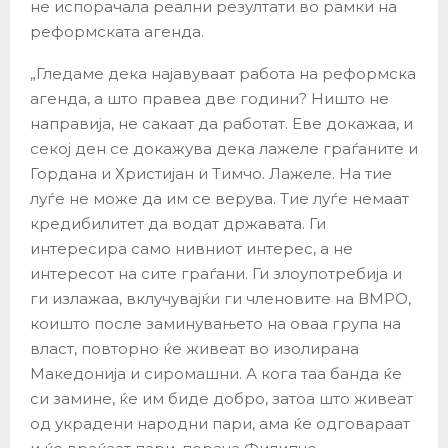
не испорачала реални резултати во рамки на
реформската агенда.
„Гледаме дека најавуваат работа на реформска
агенда, а што правеа две години? Ништо не
направија, не сакаат да работат. Еве докажаа, и
секој ден се докажува дека лажеле граѓаните и
Гордана и Христијан и Тимчо. Лажеле. На тие
луѓе не може да им се верува. Тие луѓе немаат
кредибилитет да водат државата. Ги
интересира само нивниот интерес, а не
интересот на сите граѓани. Ги злоупотребија и
ги излажаа, вклучувајќи ги членовите на ВМРО,
коишто после заминувањето на оваа група на
власт, повторно ќе живеат во изолирана
Македонија и сиромашни. А кога таа банда ќе
си замине, ќе им биде добро, затоа што живеат
од украдени народни пари, ама ќе одговараат