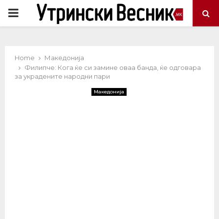
PRIMARY
MENU
Home
Македонија
Филипче: Кога ќе си замине оваа банда, ќе одговара
за украдените народни пари
Македонија