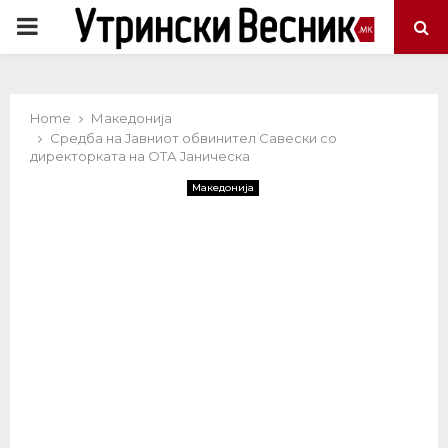
PRIMARY
MENU
Home
Македонија
Средба на Јавниот обвинител Савески со
директорката на ОТА Јаническа
Македонија