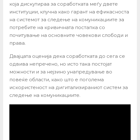
која дискутираа за соработката меѓу двете
институции, клучна како гарант на ефикасноста
на системот за следење на комуникациите за
потребите на кривичната постапка со
почитување на основните човекови слободи и
права.
Двајцата оценија дека соработката до сега се
одвива непречено, но исто така постојат
можности и за нејзино унапредување во
повеќе области, како што е поголема
искористеност на дигитализираниот систем за
следење на комуникациите.