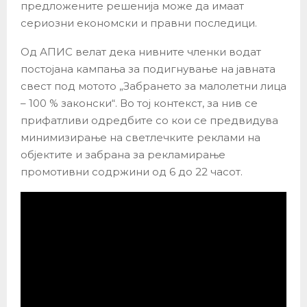
предложените решенија може да имаат
сериозни економски и правни последици.
Од АПИС велат дека нивните членки водат
постојана кампања за подигнување на јавната
свест под мотото „Забрането за малолетни лица
– 100 % законски“. Во тој контекст, за нив се
прифатливи одредбите со кои се предвидува
минимизирање на светлечките реклами на
објектите и забрана за рекламирање
промотивни содржини од 6 до 22 часот.