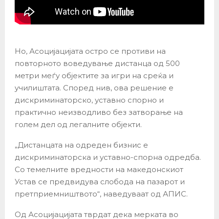
Но, Асоцијацијата остро се противи на
повторното воведување дистанца од 500
метри меѓу објектите за игри на среќа и
училиштата. Според нив, ова решение е
дискриминаторско, уставно спорно и
практично неизводливо без затворање на
голем дел од легалните објекти.
„Дистанцата на одреден бизнис е
дискриминаторска и уставно-спорна одредба.
Со темелните вредности на македонскиот
Устав се предвидува слобода на пазарот и
претприемништвото“, наведуваат од АПИС.
Од Асоцијацијата тврдат дека мерката во