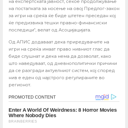
на експертската јавност, секое продолжување
на постапката за носење на овој Предлог-закон
за игри на среќа ќе биде штетен преседан кој
ќе предизвика тешки правно-финансиски
последици“, велат од Асоцијацијата.
Од АПИС додаваат дека приредувачите на
игри на среќа имаат право нивниот глас да
биде слушнат и дека нема да дозволат, како
што наведуваат, од дневнополитички причини
да се разгради актуелниот систем, кој според
нив е еден од најстрого регулираните во
регионот.