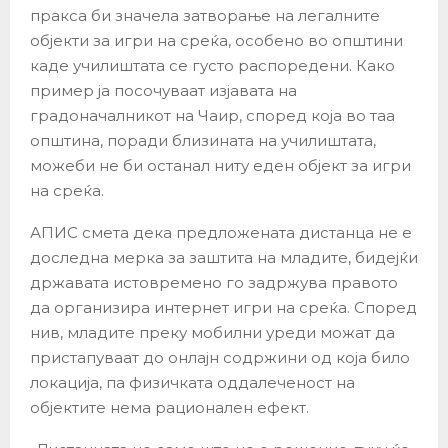
пракса би значела затворање на легалните
објекти за игри на среќа, особено во општини
каде училиштата се густо распоредени. Како
пример ја посочуваат изјавата на
градоначалникот на Чаир, според која во таа
општина, поради близината на училиштата,
можеби не би останал ниту еден објект за игри
на среќа.
АПИС смета дека предложената дистанца не е
доследна мерка за заштита на младите, бидејќи
државата истовремено го задржува правото
да организира интернет игри на среќа. Според
нив, младите преку мобилни уреди можат да
пристапуваат до онлајн содржини од која било
локација, па физичката оддалеченост на
објектите нема рационален ефект.