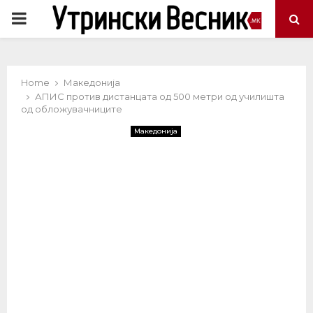
PRIMARY
MENU
Home
Македонија
АПИС против дистанцата од 500 метри од училишта
од обложувачниците
Македонија