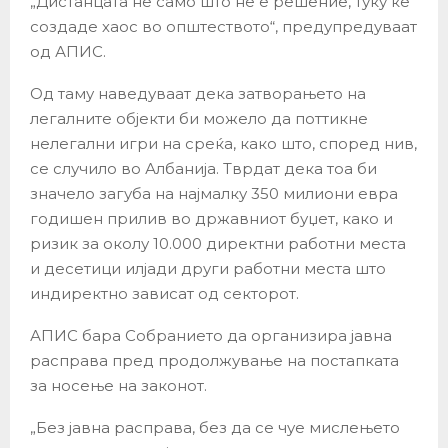
„Дистанцата не само што не е решение, туку ќе
создаде хаос во општеството“, предупредуваат
од АПИС.
Од таму наведуваат дека затворањето на
легалните објекти би можело да поттикне
нелегални игри на среќа, како што, според нив,
се случило во Албанија. Тврдат дека тоа би
значело загуба на најмалку 350 милиони евра
годишен прилив во државниот буџет, како и
ризик за околу 10.000 директни работни места
и десетици илјади други работни места што
индиректно зависат од секторот.
АПИС бара Собранието да организира јавна
расправа пред продолжување на постапката
за носење на законот.
„Без јавна расправа, без да се чуе мислењето