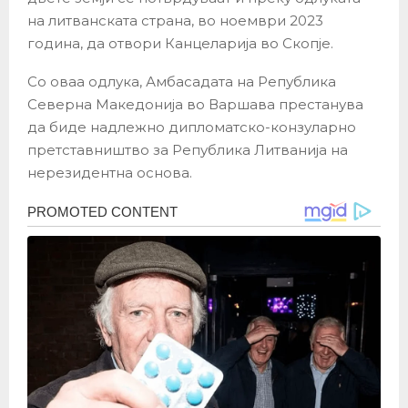
на литванската страна, во ноември 2023
година, да отвори Канцеларија во Скопјe.
Со оваа одлука, Амбасадата на Република
Северна Македонија во Варшава престанува
да биде надлежно дипломатско-конзуларно
претставништво за Република Литванија на
нерезидентна основа.