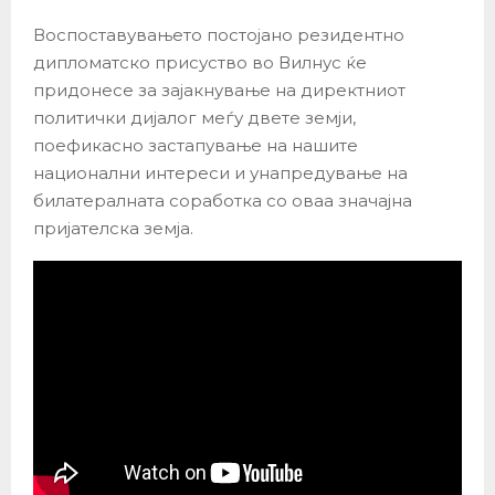
Воспоставувањето постојано резидентно
дипломатско присуство во Вилнус ќе
придонесе за зајакнување на директниот
политички дијалог меѓу двете земји,
поефикасно застапување на нашите
национални интереси и унапредување на
билатералната соработка со оваа значајна
пријателска земја.