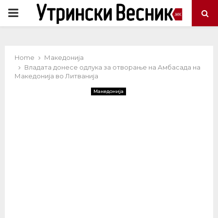
PRIMARY
MENU
Home
Македонија
Владата донесе одлука за отворање на Амбасада на
Македонија во Литванија
Македонија