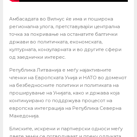
Амбасадата во Вилнус ќе има и поширока
регионална улога, претставувајќи централна
точка за покривање на останатите балтички
држави во политичката, економската,
културната, конзуларната и во другите сфери
од заеднички интерес.
Република Литванија е меѓу најактивните
членки на Европската Унија и НАТО во доменот
на безбедносните политики и политиката на
проширување на Унијата, како и држава која
континуирано го поддржува процесот на
европска интеграција на Република Северна
Македонија.
Блиските, искрени и партнерски односи меѓу
двете земји се потврдуваат и преку одлуката