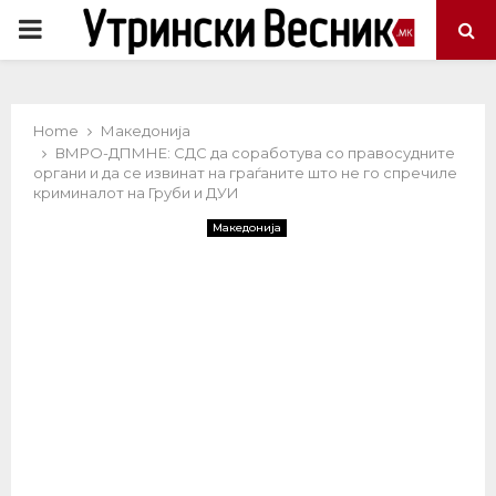
PRIMARY
MENU
Home
Македонија
ВМРО-ДПМНЕ: СДС да соработува со правосудните
органи и да се извинат на граѓаните што не го спречиле
криминалот на Груби и ДУИ
Македонија