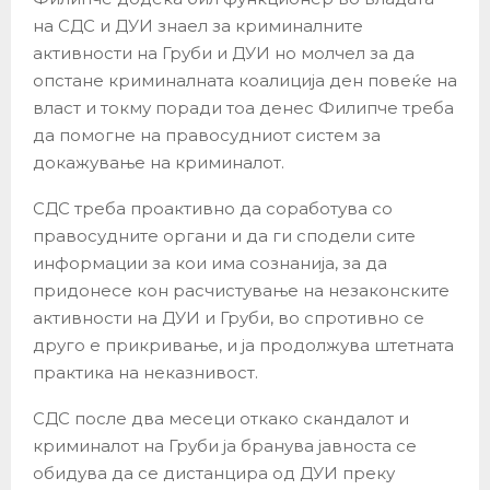
на СДС и ДУИ знаел за криминалните
активности на Груби и ДУИ но молчел за да
опстане криминалната коалиција ден повеќе на
власт и токму поради тоа денес Филипче треба
да помогне на правосудниот систем за
докажување на криминалот.
СДС треба проактивно да соработува со
правосудните органи и да ги сподели сите
информации за кои има сознанија, за да
придонесе кон расчистување на незаконските
активности на ДУИ и Груби, во спротивно се
друго е прикривање, и ја продолжува штетната
практика на неказнивост.
СДС после два месеци откако скандалот и
криминалот на Груби ја бранува јавноста се
обидува да се дистанцира од ДУИ преку