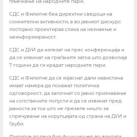
пљачкање на народните пари.
СДС и Филипче беа директни сведоци на
сомнителни активности, а во јавниот дискурс
постојано проектираа слика на незнаење и
неинформираност.
СДС и ДУИ да излезат на прес конференција и
да се извинат на граѓаните затоа што дозволија
7 години да ги крадат народните пари.
СДС и Филипче да се изјаснат дали навистина
имаат намера да покажат политичка
одговорност, да започнат со јавно признавање
на сопствените попусти и да се извинат пред
јавноста за тоа што не презеле ништо за
спречување на корупцијата од страна на ДУИ и
Груби.
Филипче додека бил функционер во владата