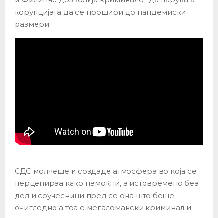
корупцијата да се прошири до пандемиски
размери.
СДС молчеше и создаде атмосфера во која се
перцепираа како немоќни, а истовремено беа
дел и соучесници пред се она што беше
очигледно а тоа е мегаломански криминал и