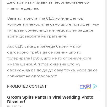
декларативни изјави за несогласување со
нивните дејства.
Ваквиот пристап на СДС кој е лишен од
конкретни чекори, не само што е површен туку
ги прави соучесници и е недоволен за да се
врати довербата кај граѓаните.
Ако СДС сака да изгледа барем малку
одговорно, треба да се извини што го
толерирале Груби, што не го спречиле кога
имале шанса. А потоа, сите тие што му
овозможија да дојде до оваа точка, мора да се
повикаат на одговорност.