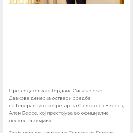
Претседателката Гордана Сиљановска-
Давкова денеска оствари средба
со Генералниот секретар на Советот на Европа,
Ален Берсе, кој престојува во официјална
посета на земјава.
Таа ја истакна улогата на Советот на Европа,