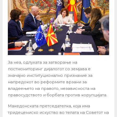
За неа, одлуката за затворање на
постмониторинг дијалогот со земјава е
значајно институционално признание за
напредокот во реформите врзани за
владеењето на правото, независноста на
правосудството и борбата против корупцијата.
Македонската претседателка, која има
тридецениско искуство во телата на Советот на