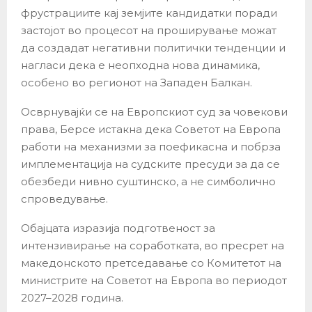
фрустрациите кај земјите кандидатки поради
застојот во процесот на проширување можат
да создадат негативни политички тенденции и
нагласи дека е неопходна нова динамика,
особено во регионот на Западен Балкан.
Осврнувајќи се на Европскиот суд за човекови
права, Берсе истакна дека Советот на Европа
работи на механизми за поефикасна и побрза
имплементација на судските пресуди за да се
обезбеди нивно суштинско, а не симболично
спроведување.
Обајцата изразија подготвеност за
интензивирање на соработката, во пресрет на
македонското претседавање со Комитетот на
министрите на Советот на Европа во периодот
2027–2028 година.