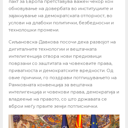
пакт за Европа претставува важен чекор кон
обновување на довербата во институциите и
зајакнување на демократската отпорност, во
услови на длабоки политички, безбедносни и
технолошки промени.
Сиљановска-Давкова посочи дека развојот на
дигиталните технологии и вештачката
интелигенција отвора нови предизвици
поврзани со заштитата на човековите права,
приватноста и демократските вредности. Од
овие причини, го поздрави потпишувањето на
Рамковната конвенција за вештачка
интелигенција и човекови права, демократија и
владеење на правото, со што државата се
вброи меѓу првите земји потписнички.