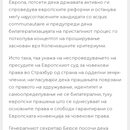
Европа, потсети дека државата активно ги
спроведува европските реформи и останува
меѓу најусогласените кандидати со acquis
communautaire и предупреди дека
билатерализацијата на пристапниот процес го
поткопува концептот на проширување
заснован врз Копенхашките критериуми.
Исто така, таа укажа на неспроведувањето на
пресудите на Европскиот суд за човекови
права во Стразбур од страна на одделни земји-
членки, нагласувајќи дека прашањата поврзани
со правото на здружување, идентитет и
самоопределување не се билатерални, туку
европски прашања што се однесуваат на
основните права и слободи гарантирани со
Европската конвенција за човекови права.
Генералниот секретар Берсе посочи дека