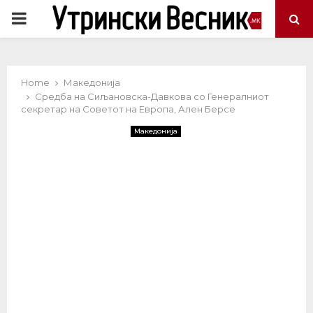
PRIMARY
MENU
Home
Македонија
Средба на Сиљановска-Давкова со Генералниот
секретар на Советот на Европа, Ален Берсе
Македонија