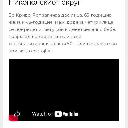
Никополскиот округ
Во Кривој Рог загинаа две лица, 65-годишна
жена и 43-годишен маж, додека четири лица
се повредени, меѓу кои и деветмесечно бебе.
Тројца од повредените лица се
хоспитализирани, од кои 50-годишен маж е во
критична состојба.