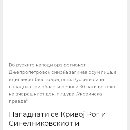
Во руските напади врз регионот
Дњепропетровск синоќа загинаа осум лица, а
единаесет беа повредени. Руските сили
нападнаа три области речиси 30 пати во текот
на вчерашниот ден, пишува „Украинска
правда“ .
Нападнати се Кривој Рог и
Синелниковскиот и