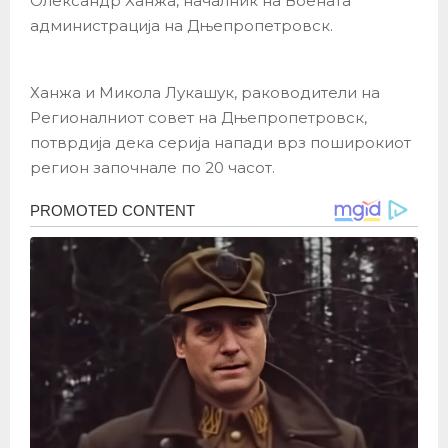
Олександр Ханжа, началник на Воената
администрација на Дњепропетровск.
Ханжа и Микола Лукашук, раководители на
Регионалниот совет на Дњепропетровск,
потврдија дека серија напади врз поширокиот
регион започнале по 20 часот.