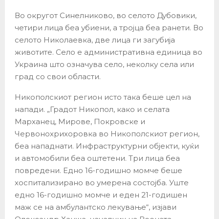
Во округот Синелниково, во селото Дубовики,
четири лица беа убиени, а тројца беа ранети. Во
селото Николаевка, две лица ги загубија
животите. Село е административна единица во
Украина што означува село, неколку села или
град со свои области.
Никополскиот регион исто така беше цел на
напади. „Градот Никопол, како и селата
Марханец, Мирове, Покровске и
Червонохрихоровка во Никополскиот регион,
беа нападнати. Инфраструктурни објекти, куќи
и автомобили беа оштетени. Три лица беа
повредени. Едно 16-годишно момче беше
хоспитализирано во умерена состојба. Уште
едно 16-годишно момче и еден 21-годишен
маж се на амбулантско лекување“, изјави