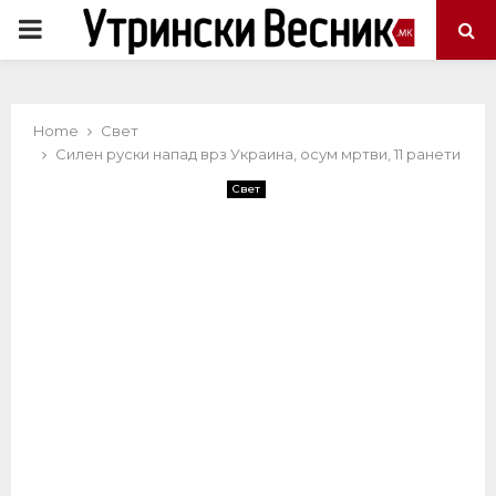
PRIMARY
MENU
Home
Свет
Силен руски напад врз Украина, осум мртви, 11 ранети
Свет