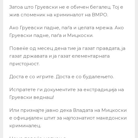
Затоа што Груевски не е обичен бегалец. Тој е
жив споменик на криминалот на ВМРО.
Ако Груевски падне, паѓа и целата мрежа. Ако
Груевски падне, паѓа и Мицкоски.
Повеќе од месец дена тие ја газат правдата, ја
газат државата и ја газат елементарната
пристојност.
Доста е со игрите. Доста е со будалењето.
Испратете ги документите за екстрадиција на
Груевски веднаш!
Или признајте јавно дека Владата на Мицкоски
е официјален штит за најпознатиот македонски
криминалец.