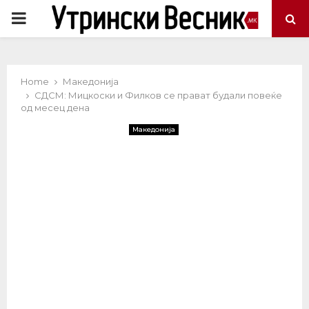
PRIMARY
MENU
Home
Македонија
СДСМ: Мицкоски и Филков се прават будали повеќе
од месец дена
Македонија