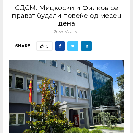
СДСМ: Мицкоски и Филков се
прават будали повеќе од месец
дена
13/05/2026
SHARE
0