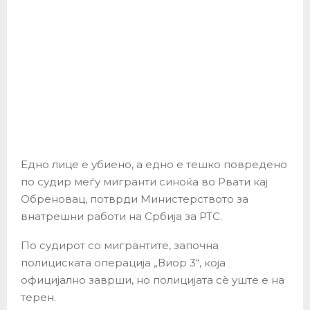
Едно лице е убиено, а едно е тешко повредено
по судир меѓу мигранти синоќа во Рвати кај
Обреновац, потврди Министерството за
внатрешни работи на Србија за РТС.
По судирот со мигрантите, започна
полициската операција „Виор 3“, која
официјално заврши, но полицијата сè уште е на
терен.