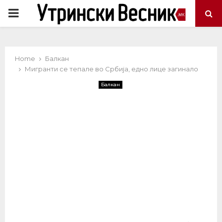
PRIMARY
MENU
Home
Балкан
Мигранти се тепале во Србија, едно лице загинало
Балкан