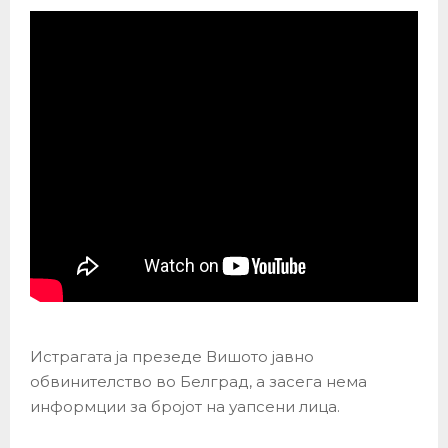
Истрагата ја презеде Вишото јавно
обвинителство во Белград, а засега нема
информции за бројот на уапсени лица.