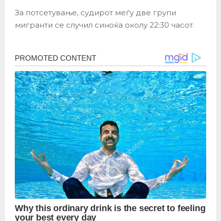
За потсетување, судирот меѓу две групи
мигранти се случил синоќа околу 22:30 часот.