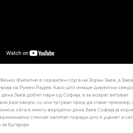
Венко Филипче е сервилен слуга на Зоран Заев, а Заев,
ирија на Румен Радев. Како што имаше директни свед
 дека Заев добил пари од Софија, а за возрат ветувал
ни разговори, со кои тргувал пред да стане премиер,
зниси, сега е многу веројатно дека Заев Софија ја кори
криминално стекнат капитал поради што е уценет и се
за Бугарија.