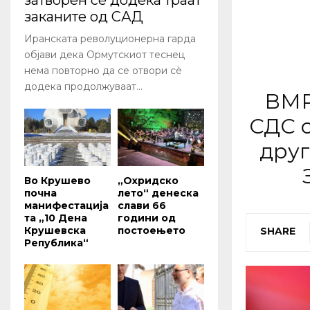
затворен сè додека траат
заканите од САД
Иранската револуционерна гарда
објави дека Ормутскиот теснец
нема повторно да се отвори сè
додека продолжуваат...
ВМР
СДС с
друг
Во Крушево
„Охридско
почна
лето“ денеска
манифестација
слави 66
та „10 Дена
години од
Крушевска
постоењето
SHARE
Република“