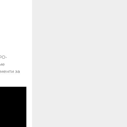
РО-
ме
менти за