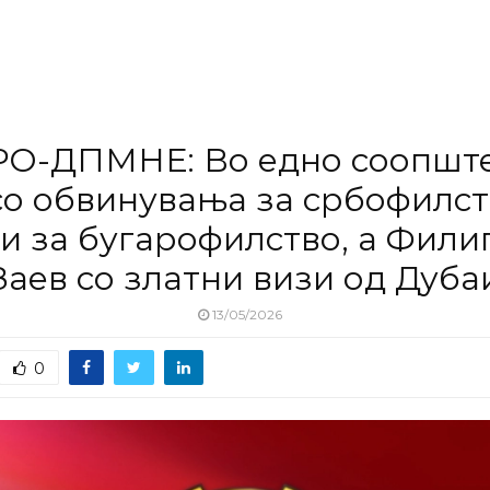
О-ДПМНЕ: Во едно соопшт
о обвинувања за србофилст
и за бугарофилство, а Фили
Заев со златни визи од Дуба
13/05/2026
0