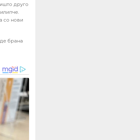
ништо друго
илипче.
а со нови
де брана