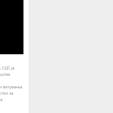
 СДС ја
оштва
 и ветувања
стел за
га