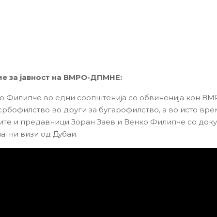
е за јавност на ВМРО-ДПМНЕ:
о Филипче во едни соопштенија со обвиненија кон ВМ
рбофилство во други за бугарофилство, а во исто вре
те и предавници Зоран Заев и Венко Филипче со доку
латни визи од Дубаи.