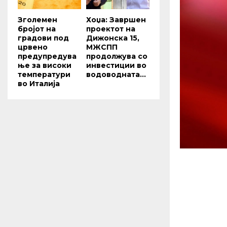
Зголемен
Хоџа: Завршен
бројот на
проектот на
градови под
Дижонска 15,
црвено
МЖСПП
предупредува
продолжува со
ње за високи
инвестиции во
температури
водоводната...
во Италија