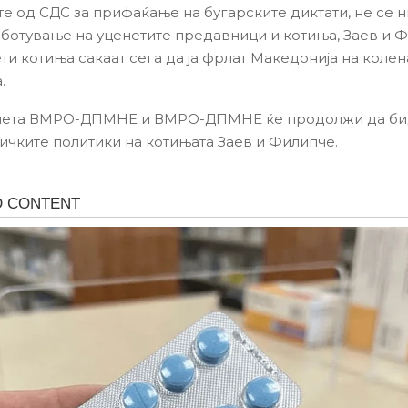
е од СДС за прифаќање на бугарските диктати, не се 
ботување на уценетите предавници и котиња, Заев и Ф
ти котиња сакаат сега да ја фрлат Македонија на колен
.
смета ВМРО-ДПМНЕ и ВМРО-ДПМНЕ ќе продолжи да би
ичките политики на котињата Заев и Филипче.