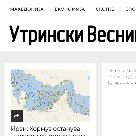
МАКЕДОНИЈА
ЕКОНОМИЈА
СКОПЈЕ
СПО
Home
Мак
ВМРО-ДПМН
бугарофилств
Иран: Хормуз останува