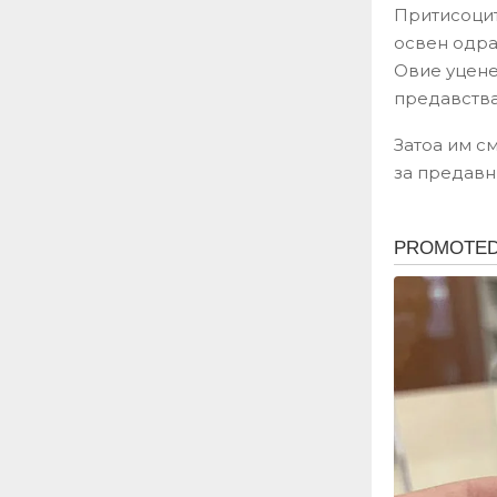
Притисоцит
освен одра
Овие уцене
предавства
Затоа им 
за предавн