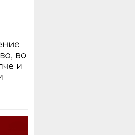
ение
во, во
пче и
и