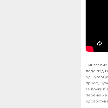
Очигледно 
даде под к
од Бугарија
прислушува
за други би
перење на 
одработува 