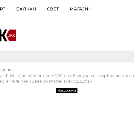
РТ
БАЛКАН
СВЕТ
МАГАЗИН
едонија
Е: Во едно соопштение СДС со обвинувања за србофилство, во
о, а Филипче и Заев со златни визи од Дубаи
Македонија