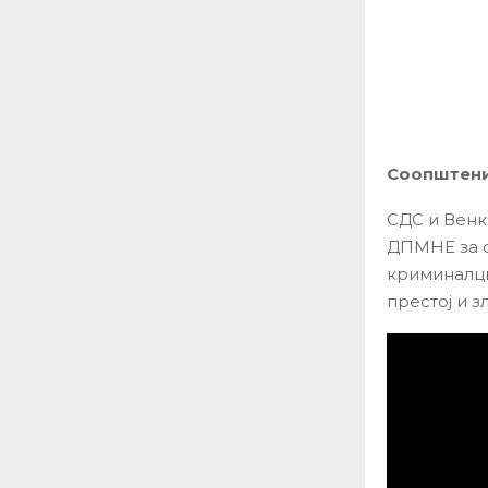
Соопштени
СДС и Венк
ДПМНЕ за с
криминалци
престој и з