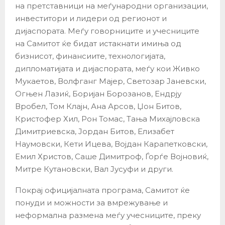
на претставници на меѓународни организации,
инвеститори и лидери од регионот и
дијаспората. Меѓу говорниците и учесниците
на Самитот ќе бидат истакнати имиња од
бизнисот, финансиите, технологијата,
дипломатијата и дијаспората, меѓу кои Живко
Мукаетов, Волфганг Мајер, Светозар Јаневски,
Огњен Лазиќ, Боријан Борозанов, Ендрју
Вробел, Том Клајн, Ана Арсов, Џон Битов,
Кристофер Хил, Рон Томас, Тања Михајловска
Димитриевска, Јордан Битов, Елизабет
Наумовски, Кети Ицева, Војдан Карапетковски,
Емил Христов, Саше Димитроф, Ѓорѓе Војновиќ,
Митре Кутановски, Вал Јусуфи и други.
Покрај официјалната програма, Самитот ќе
понуди и можности за вмрежување и
неформална размена меѓу учесниците, преку