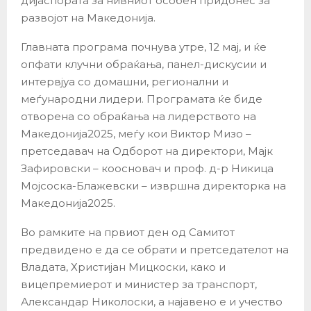
дијаспората за нивниот особен придонес за
развојот на Македонија.
Главната програма почнува утре, 12 мај, и ќе
опфати клучни обраќања, панел-дискусии и
интервјуа со домашни, регионални и
меѓународни лидери. Програмата ќе биде
отворена со обраќања на лидерството на
Македонија2025, меѓу кои Виктор Мизо –
претседавач на Одборот на директори, Мајк
Зафировски – коосновач и проф. д-р Никица
Мојсоска-Блажевски – извршна директорка на
Македонија2025.
Во рамките на првиот ден од Самитот
предвидено е да се обрати и претседателот на
Владата, Христијан Мицкоски, како и
вицепремиерот и министер за транспорт,
Александар Николоски, а најавено е и учество