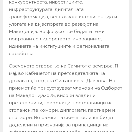
конкурентноста, инвестициите,
инфраструктурата, дигиталната
трансформација, вештачката интелигенција и
улогата на дијаспората во развојот на
Македонија. Во фокусот ќе бидат и теми
поврзани со лидерството, иновациите,
иднината на институциите и регионалната
соработка.
Свеченото отворање на Самитот е вечерва, 11
мај, во Кабинетот на претседателката на
државата, Гордана Сиљановска-Давкова. На
приемот ќе присуствуваат членови на Одборот
на Македонија2025, високи владини
претставници, говорници, претставници на
стопанските комори, дипломати, партнери и
спонзори. Во рамки на свеченоста ќе бидат
доделени и признанија за припадници на