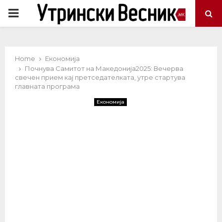
PRIMARY
MENU
Home
Економија
Почнува Самитот на Македонија2025: Вечерва
свечен прием кај претседателката, утре стартува
главната програма
Економија