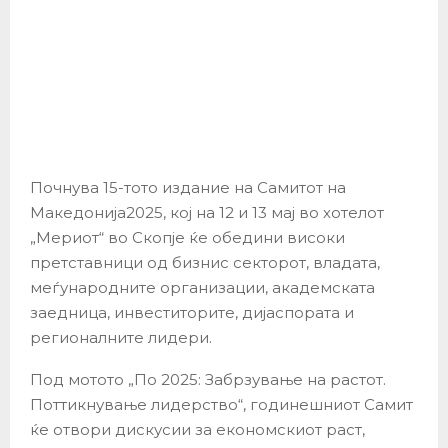
Почнува 15-тото издание на Самитот на
Македонија2025, кој на 12 и 13 мај во хотелот
„Мериот“ во Скопје ќе обедини високи
претставници од бизнис секторот, владата,
меѓународните организации, академската
заедница, инвеститорите, дијаспората и
регионалните лидери.
Под мотото „По 2025: Забрзување на растот.
Поттикнување лидерство“, годинешниот Самит
ќе отвори дискусии за економскиот раст,