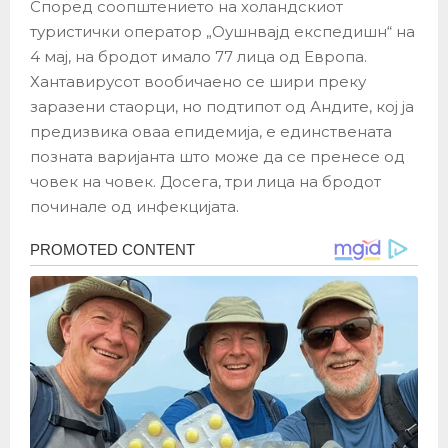
Според соопштението на холандскиот
туристички оператор „Оушнвајд експедишн“ на
4 мај, на бродот имало 77 лица од Европа.
Хантавирусот вообичаено се шири преку
заразени стаорци, но подтипот од Андите, кој ја
предизвика оваа епидемија, е единствената
позната варијанта што може да се пренесе од
човек на човек. Досега, три лица на бродот
починале од инфекцијата.