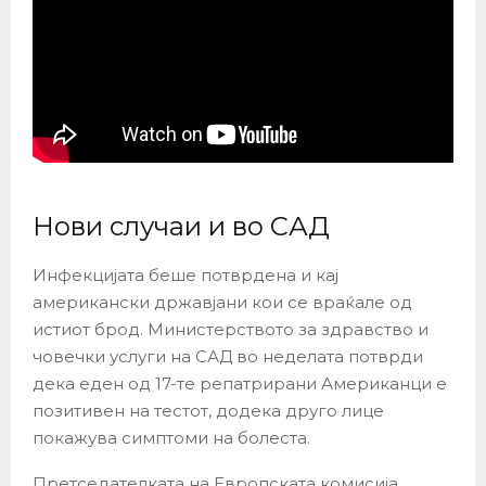
Нови случаи и во САД
Инфекцијата беше потврдена и кај
американски државјани кои се враќале од
истиот брод. Министерството за здравство и
човечки услуги на САД во неделата потврди
дека еден од 17-те репатрирани Американци е
позитивен на тестот, додека друго лице
покажува симптоми на болеста.
Претседателката на Европската комисија,