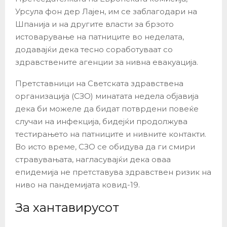
Урсула фон дер Лајен, им се заблагодари на
Шпанија и на другите власти за брзото
истоварување на патниците во неделата,
додавајќи дека тесно соработуваат со
здравствените агенции за нивна евакуација.
Претставници на Светската здравствена
организација (СЗО) минатата недела објавија
дека би можеле да бидат потврдени повеќе
случаи на инфекција, бидејќи продолжува
тестирањето на патниците и нивните контакти.
Во исто време, СЗО се обидува да ги смири
стравувањата, нагласувајќи дека оваа
епидемија не претставува здравствен ризик на
ниво на пандемијата ковид-19.
За хантавирусот