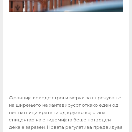
Франција воведе строги мерки за спречување
на ширењето на хантавирусот откако еден од
пет патници вратени од крузер кој стана
епицентар на епидемијата беше потврден
дека е заразен. Новата регулатива предвидува