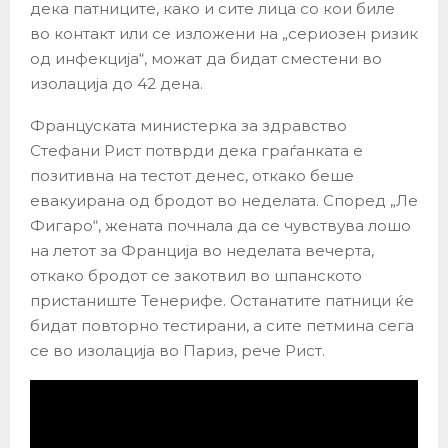
дека патниците, како и сите лица со кои биле
во контакт или се изложени на „сериозен ризик
од инфекција“, можат да бидат сместени во
изолација до 42 дена.
Француската министерка за здравство
Стефани Рист потврди дека граѓанката е
позитивна на тестот денес, откако беше
евакуирана од бродот во неделата. Според „Ле
Фигаро“, жената почнала да се чувствува лошо
на летот за Франција во неделата вечерта,
откако бродот се закотвил во шпанското
пристаниште Тенерифе. Останатите патници ќе
бидат повторно тестирани, а сите петмина сега
се во изолација во Париз, рече Рист.