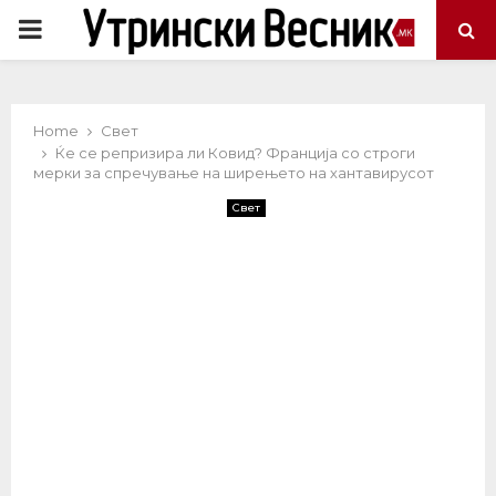
PRIMARY
MENU
Home
Свет
Ќе се репризира ли Ковид? Франција со строги
мерки за спречување на ширењето на хантавирусот
Свет