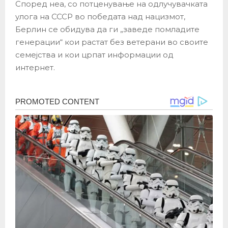
Според неа, со потценување на одлучувачката
улога на СССР во победата над нацизмот,
Берлин се обидува да ги „заведе помладите
генерации“ кои растат без ветерани во своите
семејства и кои црпат информации од
интернет.