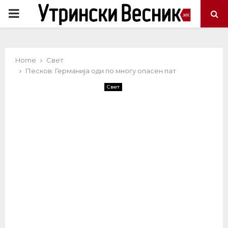
PRIMARY
MENU
Home
Свет
Песков: Германија оди по многу опасен пат
Свет