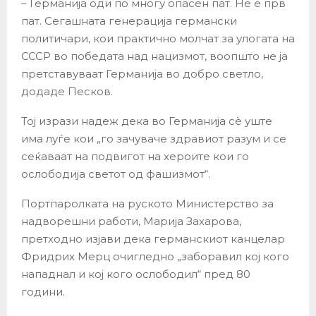
– Германија оди по многу опасен пат. Не е прв
пат. Сегашната генерација германски
политичари, кои практично молчат за улогата на
СССР во победата над нацизмот, воопшто не ја
претставуваат Германија во добро светло,
додаде Песков.
Тој изрази надеж дека во Германија сè уште
има луѓе кои „го зачуваче здравиот разум и се
сеќаваат на подвигот на хероите кои го
ослободија светот од фашизмот“.
Портпаролката на руското Министерство за
надворешни работи, Марија Захарова,
претходно изјави дека германскиот канцелар
Фридрих Мерц очигледно „заборавил кој кого
нападнал и кој кого ослободил“ пред 80
години.