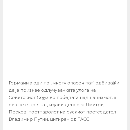
Германија оди по „многу опасен пат“ одбивајќи
да ја признае одлучувачката улога на
Советскиот Сојуз во победата над нацизмот, а
ова не е прв пат, изјави денеска Дмитриј
Песков, портпаролот на рускиот претседател
Владимир Путин, цитиран од ТАСС.