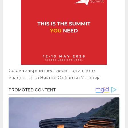
Со ова заврши шеснаесетгодишното
владеење на Виктор Орбан во Унгарија.