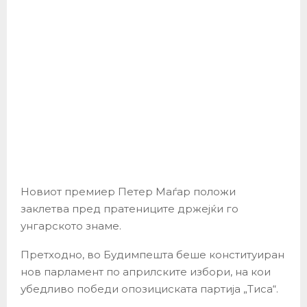
Новиот премиер Петер Маѓар положи
заклетва пред пратениците држејќи го
унгарското знаме.
Претходно, во Будимпешта беше конституиран
нов парламент по априлските избори, на кои
убедливо победи опозициската партија „Тиса“.