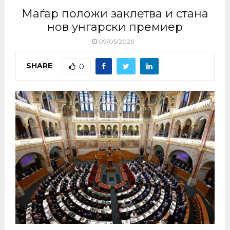
Маѓар положи заклетва и стана
нов унгарски премиер
09/05/2026
SHARE
0