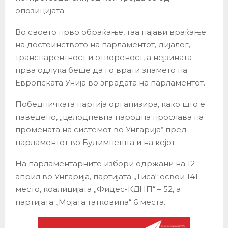
опозицијата.
Во своето прво обраќање, таа најави враќање
на достоинството на парламентот, дијалог,
транспарентност и отвореност, а нејзината
прва одлука беше да го врати знамето на
Европската Унија во зградата на парламентот.
Победничката партија организира, како што е
наведено, „целодневна народна прослава на
промената на системот во Унгарија“ пред
парламентот во Будимпешта и на кејот.
На парламентарните избори одржани на 12
април во Унгарија, партијата „Тиса“ освои 141
место, коалицијата „Фидес-КДНП“ – 52, а
партијата „Мојата татковина“ 6 места.