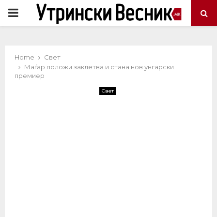
PRIMARY
MENU
Home
Свет
Маѓар положи заклетва и стана нов унгарски
премиер
Свет