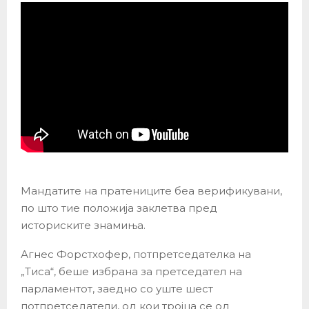
Мандатите на пратениците беа верификувани,
по што тие положија заклетва пред
историските знамиња.
Агнес Форстхофер, потпретседателка на
„Тиса“, беше избрана за претседател на
парламентот, заедно со уште шест
потпретседатели, од кои тројца се од