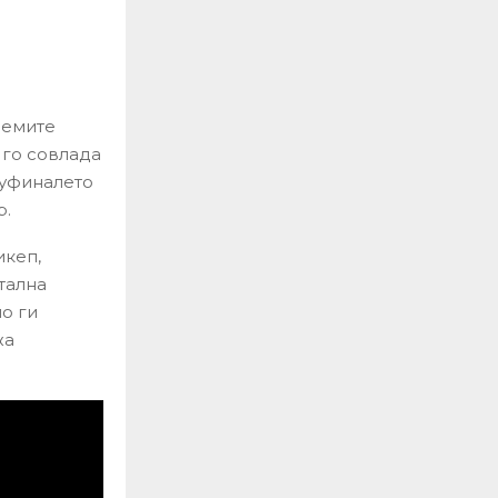
лемите
 го совлада
луфиналето
р.
икеп,
тална
о ги
жа