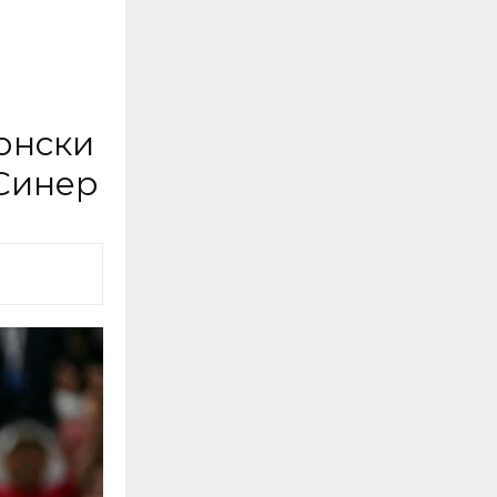
онски
 Синер