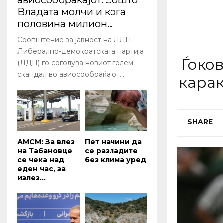
авиосообраќајот: Зошто
Владата молчи и кога
половина милион...
Соопштение за јавност на ЛДП:
Либерално-демократската партија
Ѓоко
(ЛДП) го соголува новиот голем
скандал во авиосообраќајот...
карак
SHARE
АМСМ: За влез
Пет начини да
на Табановце
се разладите
се чека над
без клима уред
еден час, за
излез...