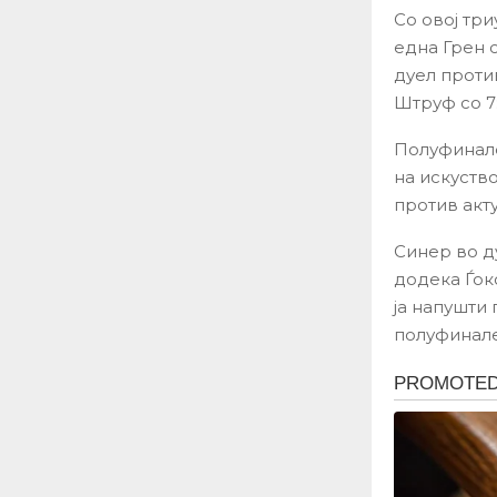
Со овој тр
една Грен с
дуел проти
Штруф со 7:5,
Полуфинале
на искуств
против акт
Синер во д
додека Ѓок
ја напушти
полуфинале