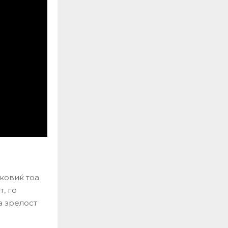
оковиќ тоа
, го
а зрелост