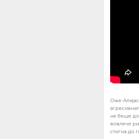
Оже-Алијас
агресивнат
не беше до
вовлече ри
стигна до 