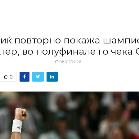
виќ повторно покажа шампи
тер, во полуфинале го чека
08/07/2026
0