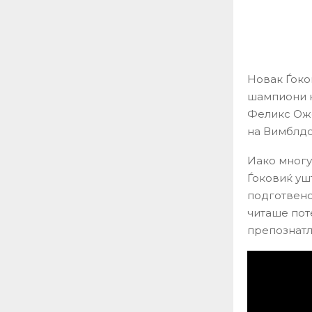
Новак Ѓоко
шампиони н
Феликс Оже
на Вимблдо
Иако многу
Ѓоковиќ уш
подготвено
читаше пот
препознатл