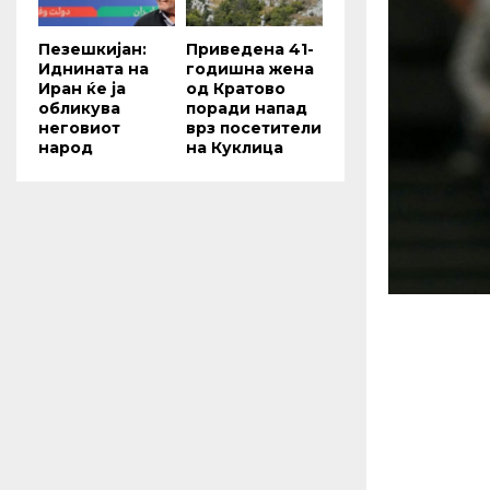
Пезешкијан:
Приведена 41-
Иднината на
годишна жена
Иран ќе ја
од Кратово
обликува
поради напад
неговиот
врз посетители
народ
на Куклица