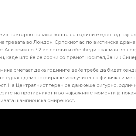
виќ повторно покажа зошто со години е еден од најго
а тревата во Лондон. Српскиот ас по вистинска драма
-Алијасим со 3:2 во сетови и обезбеди пласман во по
н, каде што ќе се соочи со првиот носител, Јаник Сине
мина сметаат дека годините веќе треба да бидат хенд
те еднаш демонстрираше исклучителна физичка и мен
ст. На Централниот терен се движеше сигурно, одличн
езите на противникот и во најважните моменти ја пока
ивата шампионска смиреност.