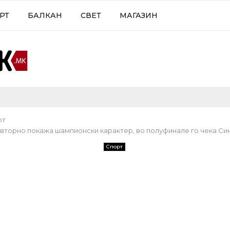
РТ
БАЛКАН
СВЕТ
МАГАЗИН
рт
овторно покажа шампионски карактер, во полуфинале го чека Си
Спорт