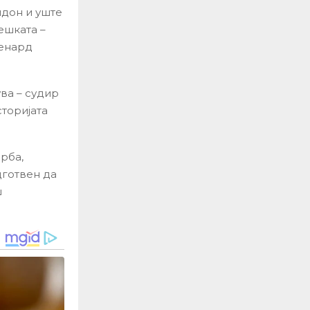
лдон и уште
ешката –
Ленард
ва – судир
сторијата
рба,
дготвен да
ш