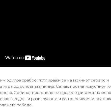
им одигра храбро, потпирајќи се на моќниот сервис и
а игра од основната линија. Сепак, против искусниот Ѓ
волно. Србинот постепено го презеде ритамот на мечот
валот во долги разигрувања и со трпеливост и тактичк
големата победа.