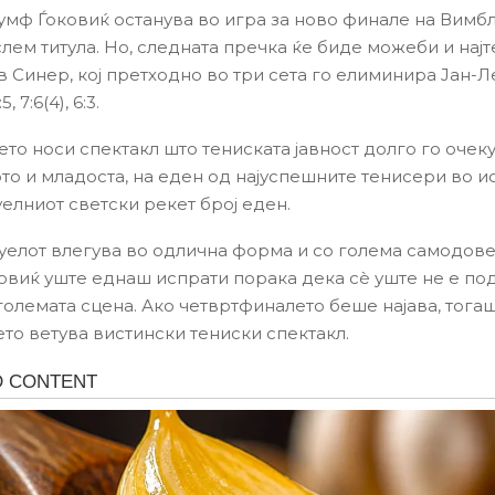
иумф Ѓоковиќ останува во игра за ново финале на Вимб
лем титула. Но, следната пречка ќе биде можеби и најт
в Синер, кој претходно во три сета го елиминира Јан-
 7:6(4), 6:3.
то носи спектакл што тениската јавност долго го очеку
ото и младоста, на еден од најуспешните тенисери во и
уелниот светски рекет број еден.
уелот влегува во одлична форма и со голема самодове
овиќ уште еднаш испрати порака дека сè уште не е по
 големата сцена. Ако четвртфиналето беше најава, тога
то ветува вистински тениски спектакл.