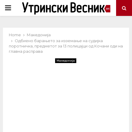
PRIMARY
MENU
Home
Македонија
Одбиено барањето за изземање на судијка
поротничка, предметот за 13 полицајци од Кочани оди на
главна расправа
Македонија