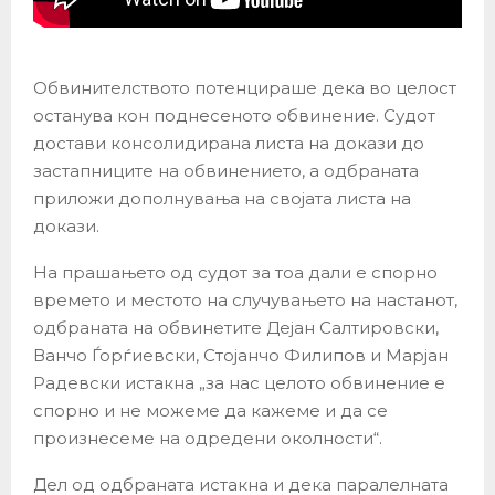
Обвинителството потенцираше дека во целост
останува кон поднесеното обвинение. Судот
достави консолидирана листа на докази до
застапниците на обвинението, а одбраната
приложи дополнувања на својата листа на
докази.
На прашањето од судот за тоа дали е спорно
времето и местото на случувањето на настанот,
одбраната на обвинетите Дејан Салтировски,
Ванчо Ѓорѓиевски, Стојанчо Филипов и Марјан
Радевски истакна „за нас целото обвинение е
спорно и не можеме да кажеме и да се
произнесеме на одредени околности“.
Дел од одбраната истакна и дека паралелната