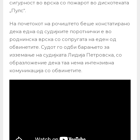
сигурност во врска со пожарот во дискотеката
„Пулс“.
На почетокот на рочиштето беше констатирано
дека една од судијките поротнички е во
роднинска врска со сопругата на еден од
обвинетите. Судот го одби барањето за
изземање на судијката Лидија Петровска, со
образложение дека таа нема интензивна
комуникација со обвинетите.