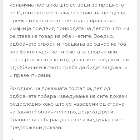
кривична постапка што се води во предметот
во Идризово претставува сериозна процесна
пречка и суштинско претходно прашање,
имајќи ја предвид природата на делото што им
се става на товар на обвинетите. Воедно,
одбраната отвори и прашања во однос на тоа
кои факти судот ќе ги смета за спорни или
неспорни, како и кои од доказите предложени
од Обвинителството треба да бидат задржани
и презентирани.
Во однос на доказната постапка, дел од
одбраната побара изведување на сите докази
редоследно како што се наведени од страна
на Јавното обвинителство, додека други
бранители побараа да не се изведуваат сите
предложени докази.