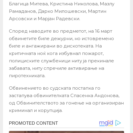
Благица Митева, Кристина Николова, Мазлу
Рамаданов, Дарко Милошевски, Мартин
Арсовски и Марјан Радевски.
Според наводите во предметот, на 16 март
обвинетите биле дежурни, но истовремено
биле и ангажирани во дискотеката. На
критичната ноќ кога избувнал пожарот,
полициските службеници ниту ја прекинале
забавата, ниту спречиле активирање на
пиротехниката.
Обвинението во судската постапка го
застапува обвинителката Спасенка Андонова,
од Обвинителството за гонење на организиран
криминал и корупција.