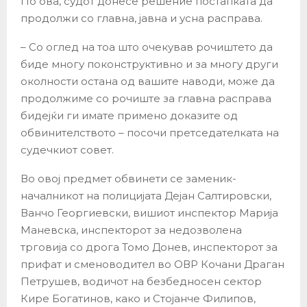
По ова, судот донесе решение постапката да
продолжи со главна, јавна и усна расправа.
– Со оглед на тоа што очекував рочиштето да
биде многу поконструктивно и за многу други
околности остана од вашите наводи, може да
продолжиме со рочиште за главна расправа
бидејќи ги имате примено доказите од
обвинителството – посочи претседателката на
судечкиот совет.
Во овој предмет обвинети се заменик-
началникот на полицијата Дејан Салтировски,
Ванчо Георгиевски, вишиот инспектор Марија
Маневска, инспекторот за недозволена
трговија со дрога Томо Донев, инспекторот за
прифат и сменоводител во ОВР Кочани Драган
Петрушев, водичот на безбедносен сектор
Кире Богатинов, како и Стојанче Филипов,