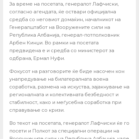
За време на посетата, генералот Лафчиски,
согласно агендата, ќе оствари официјална
средба со неговиот домаќин, началникот на
Генералштабот на Вооружените сили на
Република Албанија, генерал-потполковник
Арбен Кинџи. Во рамки на посетата
предвидена е и средба со министерот за
одбрана, Ермал Нуфи.
Фокусот на разговорите ќе биде насочен кон
унапредување на билатералната воена
соработка, размена на искуства, зајакнување на
регионалната и колективната безбедност и
стабилност, како и меѓусебна соработка при
справување со кризи.
Во текот на посетата, генералот Лафчиски ќе го
посети и Полкот за специјални операции на
Вооружените сили на Република Албанија, каде