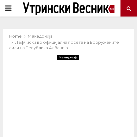
PRIMARY
MENU
Home
Македонија
Лафчиски во официјална посета на Вооружените
сили на Република Албанија
Македонија