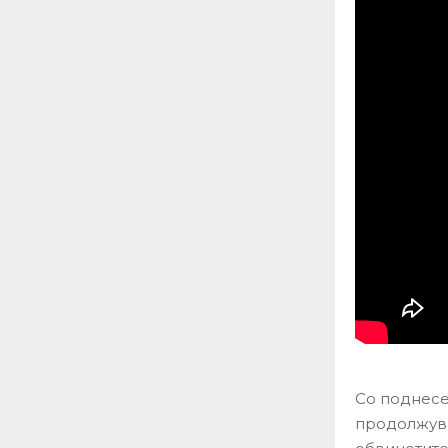
Со поднесе
продолжува