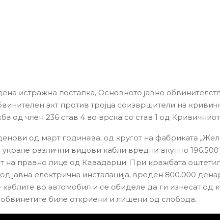
ена истражна постапка, Основното јавно обвинителств
винителен акт против тројца соизвршители на кривич
а од член 236 став 4 во врска со став 1 од Кривичниот
денови од март годинава, од кругот на фабриката „Жел
 украле различни видови кабли вредни вкупно 196.500
т на правно лице од Кавадарци. При кражбата оштетил
 од јавна електрична инсталација, вреден 800.000 денар
 каблите во автомобил и се обиделе да ги изнесат од к
 обвинетите биле откриени и лишени од слобода.