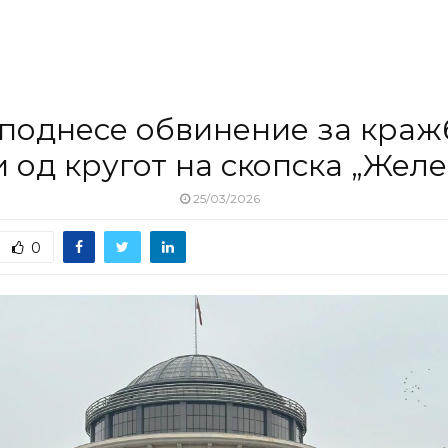
поднесе обвинение за краж
 од кругот на скопска „Жел
25/03/2026
0