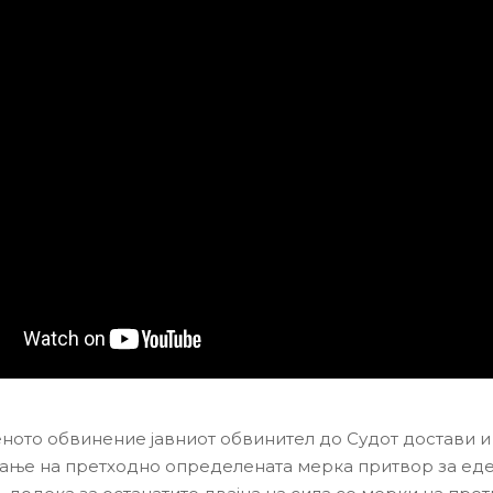
ното обвинение јавниот обвинител до Судот достави и
ње на претходно определената мерка притвор за ед