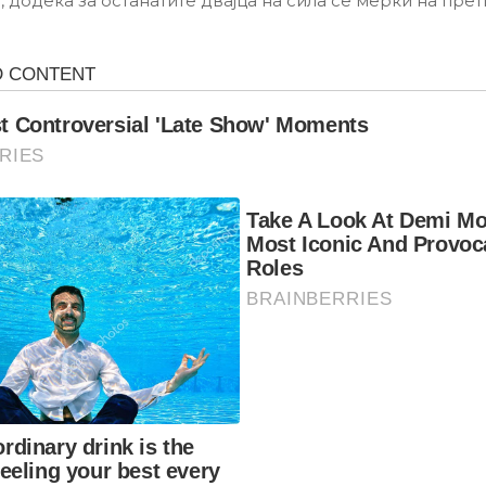
 додека за останатите двајца на сила се мерки на прет