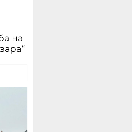
ба на
езара“