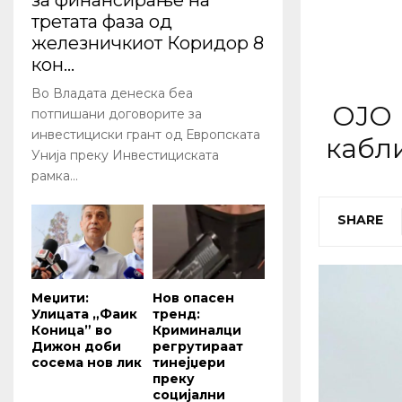
за финансирање на
третата фаза од
железничкиот Коридор 8
кон...
Во Владата денеска беа
ОЈО 
потпишани договорите за
инвестициски грант од Европската
кабли
Унија преку Инвестициската
рамка...
SHARE
Меџити:
Нов опасен
Улицата „Фаик
тренд:
Коница” во
Криминалци
Дижон доби
регрутираат
сосема нов лик
тинејџери
преку
социјални