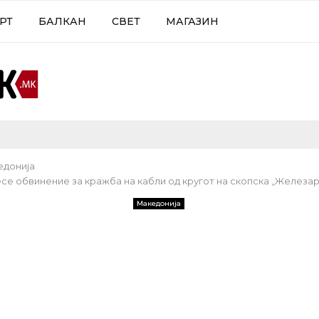
РТ
БАЛКАН
СВЕТ
МАГАЗИН
едонија
се обвинение за кражба на кабли од кругот на скопска „Железар
Македонија