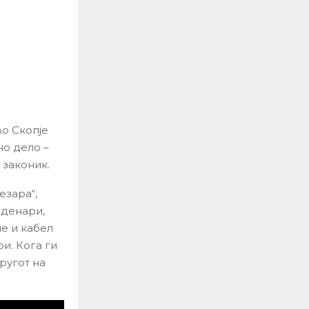
о Скопје
но дело –
 законик.
езара“,
 денари,
е и кабел
и. Кога ги
ругот на