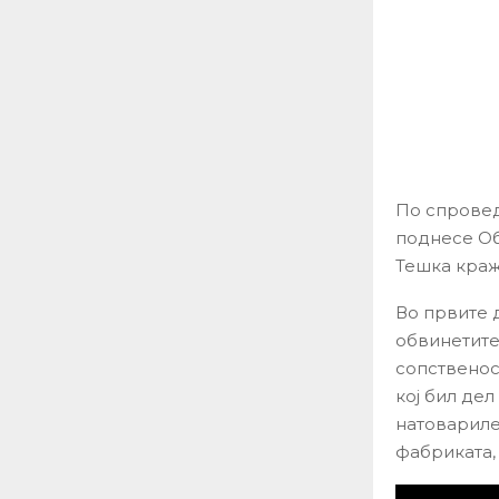
По спровед
поднесе Об
Тешка кражб
Во првите 
обвинетите
сопственос
кој бил дел
натовариле
фабриката,