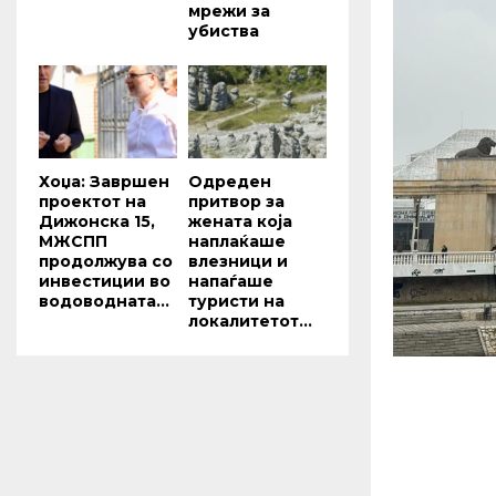
мрежи за
убиства
Хоџа: Завршен
Одреден
проектот на
притвор за
Дижонска 15,
жената која
МЖСПП
наплаќаше
продолжува со
влезници и
инвестиции во
напаѓаше
водоводната...
туристи на
локалитетот...