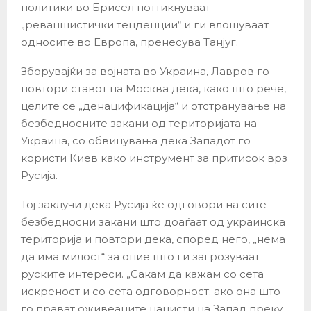
политики во Брисел поттикнуваат
„реваншистички тенденции“ и ги влошуваат
односите во Европа, пренесува Танјуг.
Зборувајќи за војната во Украина, Лавров го
повтори ставот на Москва дека, како што рече,
целите се „денацификација“ и отстранување на
безбедносните закани од територијата на
Украина, со обвинувања дека Западот го
користи Киев како инструмент за притисок врз
Русија.
Тој заклучи дека Русија ќе одговори на сите
безбедносни закани што доаѓаат од украинска
територија и повтори дека, според него, „нема
да има милост“ за оние што ги загрозуваат
руските интереси. „Сакам да кажам со сета
искреност и со сета одговорност: ако она што
го прават оживеаните нацисти на Запад преку