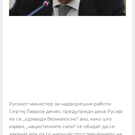
Рускиот министер за надворешни работи
Сергеј Лавров денес предупреди дека Русија
ќе се „одмазди безмилосно“ ако, како што
изјави, „нацистичките сили“ се обидат да се
заканат или да го нарушат прославувањето на