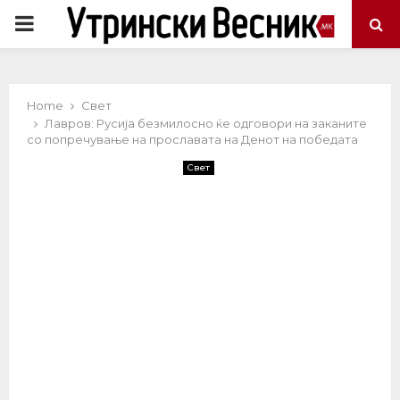
PRIMARY
MENU
Home
Свет
Лавров: Русија безмилосно ќе одговори на заканите
со попречување на прославата на Денот на победата
Свет