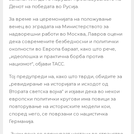
Денот на победата во Русија.
За време на церемонијата на положување
венец во зградата на Министерството за
надворешни работи во Москва, Лавров оцени
дека современите безбедносни и политички
околности во Европа бараат, како што рече,
„идеолошка и практична борба против
нацизмот“, објави ТАСС.
Тој предупреди на, како што тврди, обидите за
„ревидирање на историјата и исходот од
Втората светска војна“ и изјави дека во некои
европски политички кругови има повици за
повторување на историските модели кои,
според него, се поврзани со нацистичка
Германија.
„Знам дека се одржуваат настани во странство,