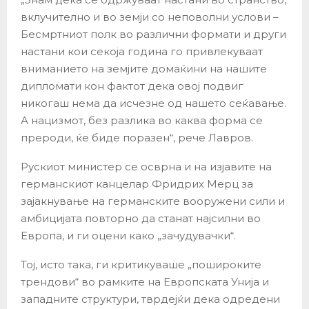
вклучително и во земји со неповолни услови –
Бесмртниот полк во различни формати и други
настани кои секоја година го привлекуваат
вниманието на земјите домаќини на нашите
дипломати кон фактот дека овој подвиг
никогаш нема да исчезне од нашето сеќавање.
А нацизмот, без разлика во каква форма се
прероди, ќе биде поразен“, рече Лавров.
Рускиот министер се осврна и на изјавите на
германскиот канцелар Фридрих Мерц за
зајакнување на германските вооружени сили и
амбицијата повторно да станат најсилни во
Европа, и ги оцени како „зачудувачки“.
Тој, исто така, ги критикуваше „пошироките
трендови“ во рамките на Европската Унија и
западните структури, тврдејќи дека одредени