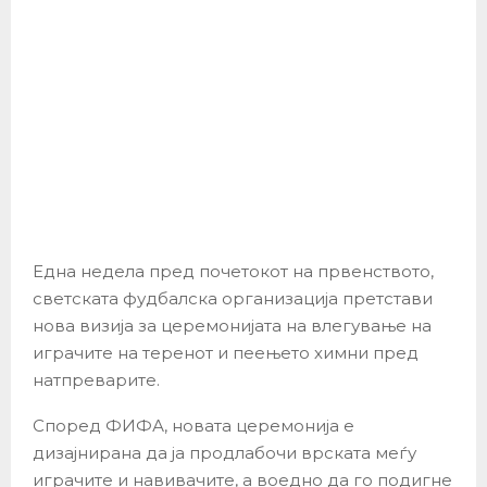
Една недела пред почетокот на првенството,
светската фудбалска организација претстави
нова визија за церемонијата на влегување на
играчите на теренот и пеењето химни пред
натпреварите.
Според ФИФА, новата церемонија е
дизајнирана да ја продлабочи врската меѓу
играчите и навивачите, а воедно да го подигне