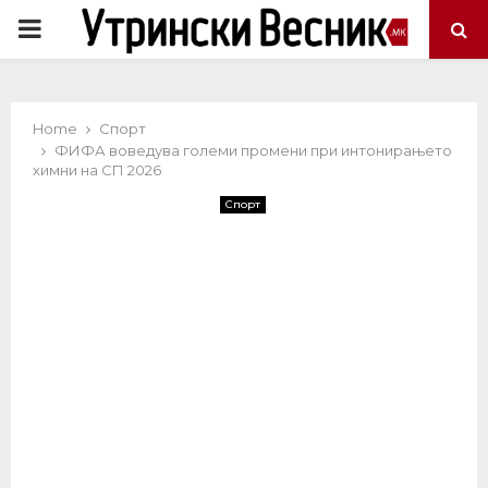
PRIMARY
MENU
Home
Спорт
ФИФА воведува големи промени при интонирањето
химни на СП 2026
Спорт