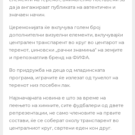
да ја ангажираат публиката на автентичен и
значаен начин.
Церемонијата ќе вклучува голем број
дополнителни визуелни елементи, вклучувајќи
централен транспарент во круг во центарот на
теренот, џиновски „рачни знамиња“ на земјите
и препознатлив бренд на ФИФА.
Во придружба на деца од младинската
програма, играчите ќе излезат од тунелот на
теренот низ посебен лак.
Најзначајната новина е што за време на
пеењето на химните, сите фудбалери од двете
репрезентации, не само членовите на првите
состави, ќе се соберат околу транспарент во
централниот круг, свртени еден кон друг.