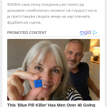
ФИФА сака секој поединец во тимот да
доживее симболичен момент на гордост кога
ја претставува својата земја на најголемата
фудбалска сцена.