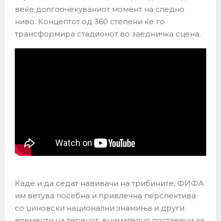
веќе долгоочекуваниот момент на следно
ниво. Концептот од 360 степени ќе го
трансформира стадионот во заедничка сцена.
Каде и да седат навивачи на трибините, ФИФА
им ветува посебна и привлечна перспектива
со џиновски национални знамиња и други
елементи на теренот, внимателно поставени за