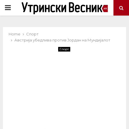
PRIMARY
MENU
Home
Спорт
Австрија убедлива против Јордан на Мундијалот
Спорт