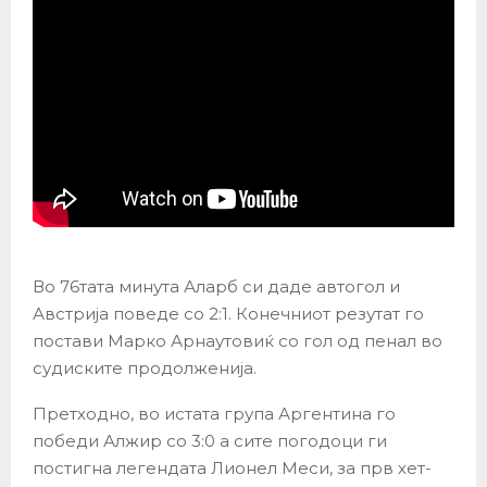
Во 76тата минута Аларб си даде автогол и
Австрија поведе со 2:1. Конечниот резутат го
постави Марко Арнаутовиќ со гол од пенал во
судиските продолженија.
Претходно, во истата група Аргентина го
победи Алжир со 3:0 а сите погодоци ги
постигна легендата Лионел Меси, за прв хет-