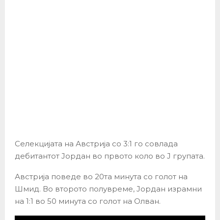
Селекцијата на Австрија со 3:1 го совлада
дебитантот Јордан во првото коло во Ј групата.
Австрија поведе во 20та минута со голот на
Шмид. Во второто полувреме, Јордан израмни
на 1:1 во 50 минута со голот на Олван.