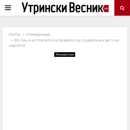
PRIMARY
MENU
Home
Македонија
Во тек е исплатата на правата од социјална и детска
заштита
Македонија