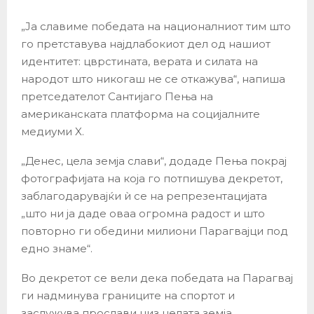
„Ја славиме победата на националниот тим што
го претставува најдлабокиот дел од нашиот
идентитет: цврстината, верата и силата на
народот што никогаш не се откажува“, напиша
претседателот Сантијаго Пења на
американската платформа на социјалните
медиуми X.
„Денес, цела земја слави“, додаде Пења покрај
фотографијата на која го потпишува декретот,
заблагодарувајќи ѝ се на репрезентацијата
„што ни ја даде оваа огромна радост и што
повторно ги обедини милиони Парагвајци под
едно знаме“.
Во декретот се вели дека победата на Парагвај
ги надминува границите на спортот и
заслужува прослави низ целата земја