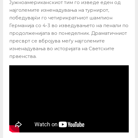
Јужноамериканскиот тим го изведе еден од
најголемите изненадувања на турнирот,
победувајќи го четирикратниот шампион
Германија со 4-3 во изведувањето на пенали по
продолженијата во понеделник. Драматичниот
пресврт се вбројува меѓу најголемите
изненадувања во историјата на Светските
првенства.