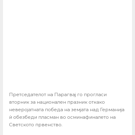
Претседателот на Парагвај го прогласи
вторник за национален празник откако
неверојатната победа на земјата над Германија
ѝ обезбеди пласман во осминафиналето на
Светското првенство.