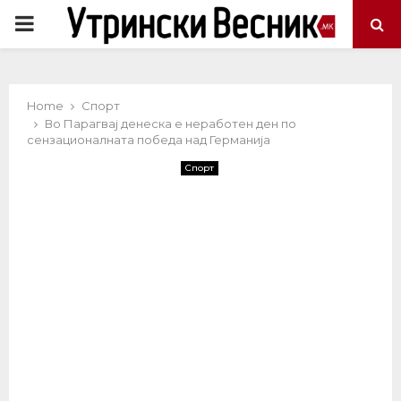
PRIMARY
MENU
Home
Спорт
Во Парагвај денеска е неработен ден по
сензационалната победа над Германија
Спорт