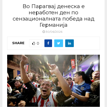
Во Парагвај денеска е
неработен ден по
сензационалната победа над
Германија
30/06/2026
SHARE
0