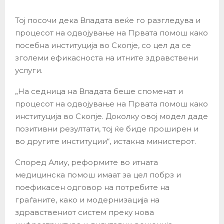
Тој посочи дека Владата веќе го разгледува и
процесот на одвојување на Првата помош како
посебна институција во Скопје, со цел да се
зголеми ефикасноста на итните здравствени
услуги.
„На седница на Владата беше споменат и
процесот на одвојување на Првата помош како
институција во Скопје. Доколку овој модел даде
позитивни резултати, тој ќе биде проширен и
во другите институции“, истакна министерот.
Според Алиу, реформите во итната
медицинска помош имаат за цел побрз и
поефикасен одговор на потребите на
граѓаните, како и модернизација на
здравствениот систем преку нова