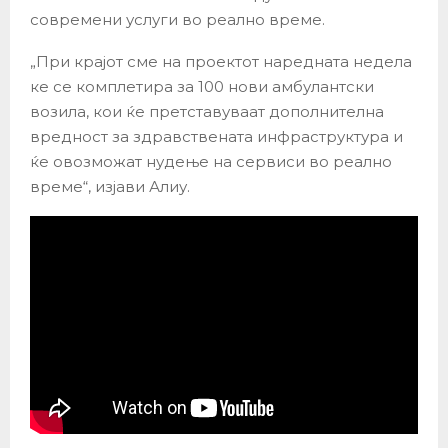
современи услуги во реално време.
„При крајот сме на проектот наредната недела
ке се комплетира за 100 нови амбулантски
возила, кои ќе претставуваат дополнителна
вредност за здравствената инфраструктура и
ќе овозможат нудење на сервиси во реално
време“, изјави Алиу.