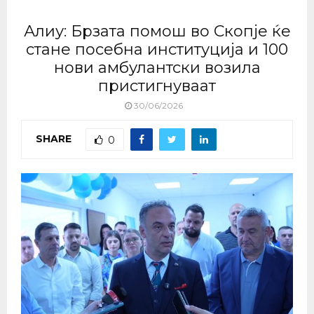
Алиу: Брзата помош во Скопје ќе
стане посебна институција и 100
нови амбулантски возила
пристигнуваат
30/06/2026
SHARE
0