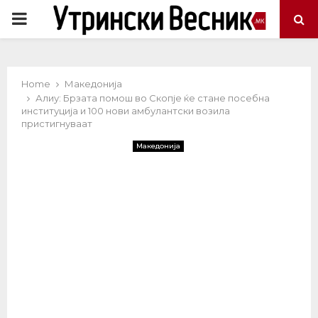
PRIMARY
MENU
Home
Македонија
Алиу: Брзата помош во Скопје ќе стане посебна
институција и 100 нови амбулантски возила
пристигнуваат
Македонија