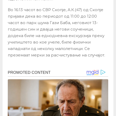
Во 16:13 часот во СВР Скопје, А.К.(47) од Скопје
пријави дека во периодот од 11:00 до 12:00
часот во парк шума Гази Баба, неговиот 13-
годишен син и двајца негови соученици,
додека биле на еднодневна екскурзија преку
училиштето во кое учеле, биле физички
нападнати од неколку малолетници. Се
преземаат мерки за расчистување на случајот.