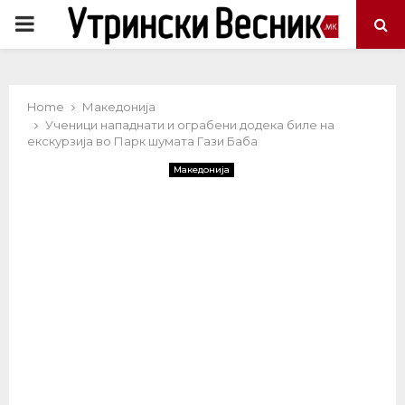
PRIMARY
MENU
Home
Македонија
Ученици нападнати и ограбени додека биле на
екскурзија во Парк шумата Гази Баба
Македонија