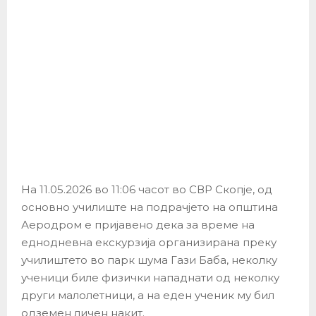
На 11.05.2026 во 11:06 часот во СВР Скопје, од
основно училиште на подрачјето на општина
Аеродром е пријавено дека за време на
еднодневна екскурзија организирана преку
училиштето во парк шума Гази Баба, неколку
ученици биле физички нападнати од неколку
други малолетници, а на еден ученик му бил
одземен личен накит.