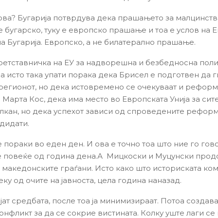
ова? Бугарија потврдува дека прашањето за малцинств
е бугарско, туку е европско прашање и тоа е услов на 
 на Бугарија. Европско, а не билатерално прашање.
ретставничка на ЕУ за надворешна и безбедносна поли
ра исто така упати порака дека Брисел е подготвен да
 регионот, но дека истовремено се очекуваат и реформ
 Марта Кос, дека има место во Европската Унија за сит
лкан, но дека успехот зависи од спроведените реформ
ндидати.
е пораки во еден ден. И ова е точно тоа што ние го го
 повеќе од година дена.А Мицкоски и Муцунски прод
т македонските граѓани. Исто како што историската ком
ку од очите на јавноста, цела година наназад.
јат средбата, после тоа ја минимизираат. Потоа создав
онфликт за да се сокрие вистината. Колку уште лаги се