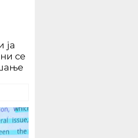
 ја
ни се
ашање