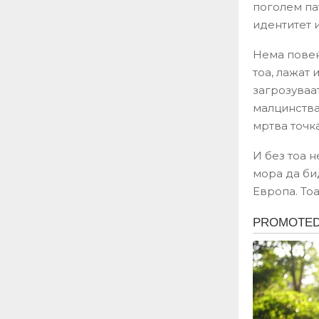
поголем па
идентитет и
Нема повеќ
тоа, лажат
загрозуваат
малцинства
мртва точка
И без тоа 
мора да би
Европа. Тоа