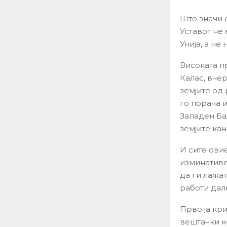
Што значи 
Уставот не 
Унија, а не
Високата п
Калас, вче
земјите од
го порача и
Западен Ба
земјите ка
И сите ови
изминативе
да ги лажа
работи дале
Прво ја кри
вештачки к