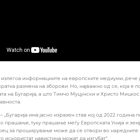
а излегоа информациите на европските медиуми, рече 
ратка размена на зборови. Но, најважно од се, која е п
та на Бугарија, а што Тимчо Муцунски и Христо Мицкоск
јавноста.
– „Бугарија има јасно изразен став кој од 2022 година 
о прашање, туку прашање меѓу Европската Унија и земј
рец за проширување може да се отвори во наредните 
го искористат навистина можат да изгубат”.