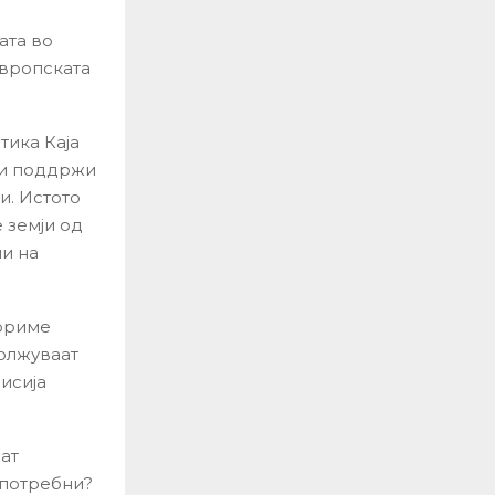
ата во
Европската
тика Каја
 ги поддржи
и. Истото
е земји од
и на
вориме
олжуваат
исија
аат
 потребни?