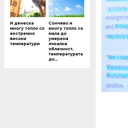
И денеска
Сончево и
многу топло со
многу топло со
екстремно
мала до
високи
умерена
температури
локална
облачност,
температурата
до...