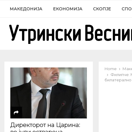
МАКЕДОНИЈА
ЕКОНОМИЈА
СКОПЈЕ
СПО
Home
Мак
Филипче: М
билатерално
Директорот на Царина: