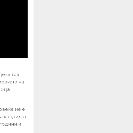
дека тоа
ораката на
и ја
повеќе не е
а кандидат.
години и