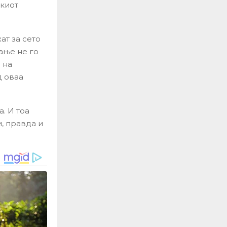
киот
ат за сето
ање не го
 на
д оваа
. И тоа
, правда и