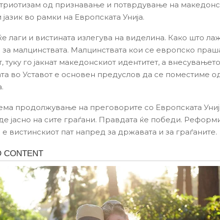
триотизам од признавање и потврдување на македонс
 јазик во рамки на Европската Унија.
е лаги и вистината излегува на виделина. Како што лаж
 и за малцинствата. Малцинствата кои се европско праш
, туку го јакнат македонскиот идентитет, а внесувањето
та во Уставот е основен предуслов да се поместиме о
.
нема продолжување на преговорите со Европската Унија
де јасно на сите граѓани. Правдата ќе победи. Реформи
 е вистинскиот пат напред за државата и за граѓаните.