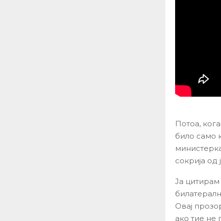
Потоа, ког
било само к
министерка
сокрија од 
Ја цитирам 
билатералн
Овај прозо
ако тие не 