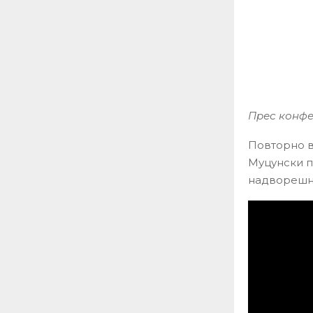
Прес конфе
Повторно в
Муцунски п
надворешни