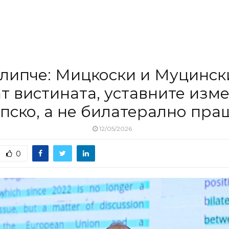
липче: Мицкоски и Муцински
ат вистината, уставните изме
пско, а не билатерално пр
12/05/2026
0