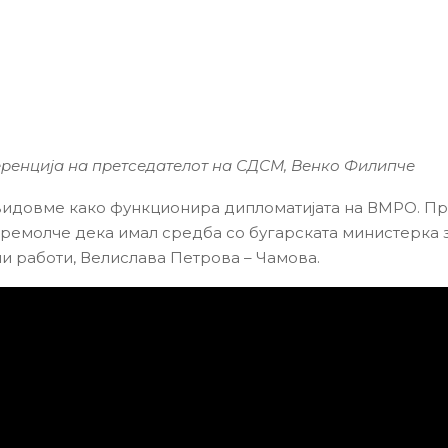
ренција на претседателот на СДСМ, Венко Филипче
идовме како функционира дипломатијата на ВМРО. Пр
ремолче дека имал средба со бугарската министерка 
 работи, Велислава Петрова – Чамова.