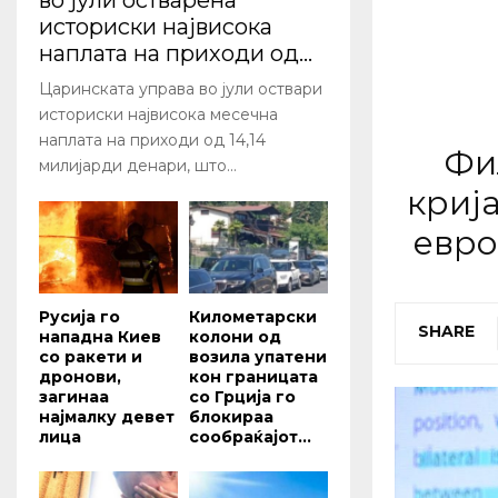
во јули остварена
историски највисока
наплата на приходи од...
Царинската управа во јули оствари
историски највисокa месечна
наплата на приходи од 14,14
Фи
милијарди денари, што...
криј
евро
Русија го
Километарски
SHARE
нападна Киев
колони од
со ракети и
возила упатени
дронови,
кон границата
загинаа
со Грција го
најмалку девет
блокираа
лица
сообраќајот...