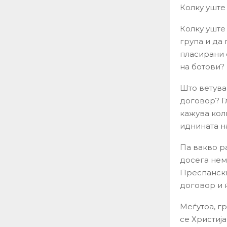
Колку уште
Колку уште
група и да
пласирани 
на ботови?
Што ветува
договор? Г
кажува кол
иднината н
Па вакво р
досега нем
Преспански
договор и ќ
Меѓутоа, г
се Христиј