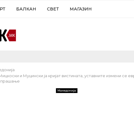
РТ
БАЛКАН
СВЕТ
МАГАЗИН
едонија
ицкоски и Муцински ја кријат вистината, уставните измени се ев
 прашање
Македонија