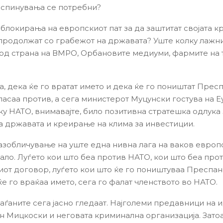
 спинувања се потребни?
 блокирања на европскиот пат за да заштитат својата 
 продолжат со грабежот на државата? Уште колку лажн
од страна на ВМРО, Орбановите медиуми, фармите на 
а, дека ќе го вратат името и дека ќе го поништат Прес
ласаа против, а сега министерот Муцунски гостува на 
ку НАТО, внимавајте, било позитивна стратешка одлука 
а државата и креирање на клима за инвестиции.
азобличување на уште една нивна лага на ваков европ
ало. Луѓето кои што беа против НАТО, кои што беа про
от договор, луѓето кои што ќе го поништуваа Преспан
е го враќаа името, сега го фалат членството во НАТО.
раѓаните сега јасно гледаат. Најголеми предавници на 
ан Мицкоски и неговата криминална организација. Зато