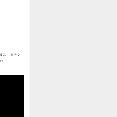
во, Тимчо
за