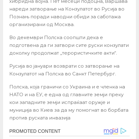
хибридна војна. Пет месеци подоцна, Варшава
нареди затворање на Конзулатот во Русија во
Познањ поради наводни обиди за саботажа
организирани од Москва.
Во декември Полска соопшти дека е
подготвена да ги затвори сите руски конзулати
доколку продолжат „терористичките акти“.
Русија во јануари возврати со затворање на
Конзулатот на Полска во Санкт Петербург.
Полска, која граничи со Украина и е членка на
НАТО и на ЕУ, е една од главните земји преку
кои западните земји испраќаат оружје и
муниција во Киев за да му помогнат во борбата
против руската инвазија