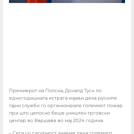
Премиерот на Полска, Доналд Туск по
едногодишната истрага изјави дека руските
тајни служби го организирале големиот пожар
при што целосно беше уништен трговски
центар во Варшава во мај 2024 година.
– Сега со сигурност знаеме дека големиот