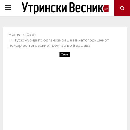
PRIMARY
MENU
Home
Свет
Туск: Русија го организираше минатогодишниот
пожар во трговскиот центар во Варшава
Свет