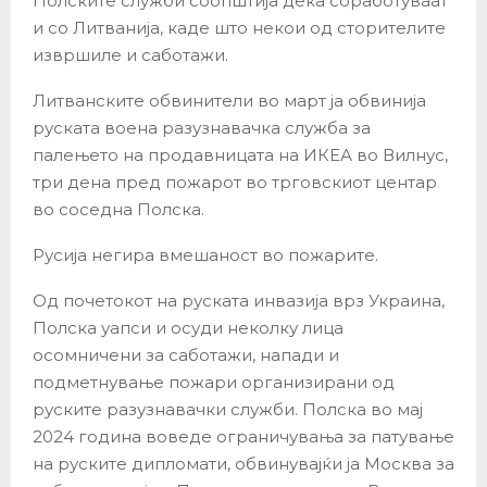
Полските служби соопштија дека соработуваат
и со Литванија, каде што некои од сторителите
извршиле и саботажи.
Литванските обвинители во март ја обвинија
руската воена разузнавачка служба за
палењето на продавницата на ИКЕА во Вилнус,
три дена пред пожарот во трговскиот центар
во соседна Полска.
Русија негира вмешаност во пожарите.
Од почетокот на руската инвазија врз Украина,
Полска уапси и осуди неколку лица
осомничени за саботажи, напади и
подметнување пожари организирани од
руските разузнавачки служби. Полска во мај
2024 година воведе ограничувања за патување
на руските дипломати, обвинувајќи ја Москва за