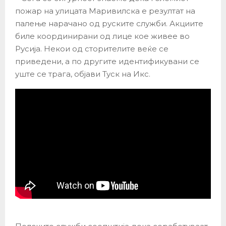
пожар на улицата Маривилска е резултат на
палење нарачано од руските служби. Акциите
биле координирани од лице кое живее во
Русија. Некои од сторителите веќе се
приведени, а по другите идентификувани се
уште се трага, објави Туск на Икс.