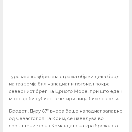
Турската крајбрежна стража објави дека брод
на таа земја бил нападнат и потонал покрај
северниот брег на Црното Море, при што еден
морнар бил убиен, а четири лица биле ранети.
Бродот „Дуру 67“ вчера беше нападнат западно
од Севастопол на Крим, се наведува во
соопштението на Командата на крајбрежната