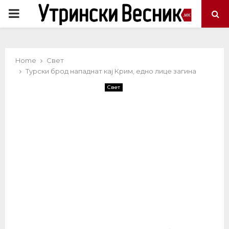
PRIMARY
MENU
Home
Свет
Турски брод нападнат кај Крим, едно лице загина
Свет