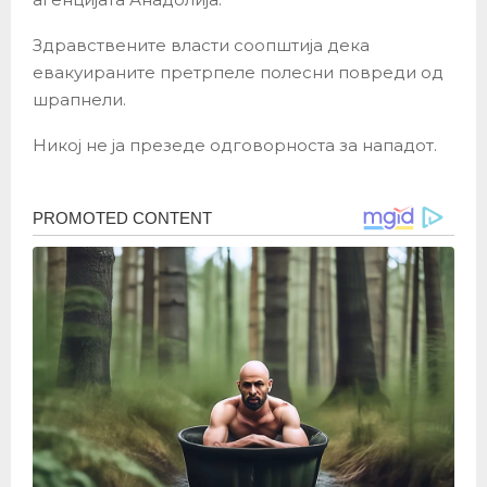
Здравствените власти соопштија дека
евакуираните претрпеле полесни повреди од
шрапнели.
Никој не ја презеде одговорноста за нападот.