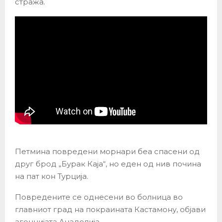
стража.
Петмина повредени морнари беа спасени од
друг брод „Бурак Каја“, но еден од нив почина
на пат кон Турција.
Повредените се однесени во болница во
главниот град на покраината Кастамону, објави
агенцијата Анадолија.