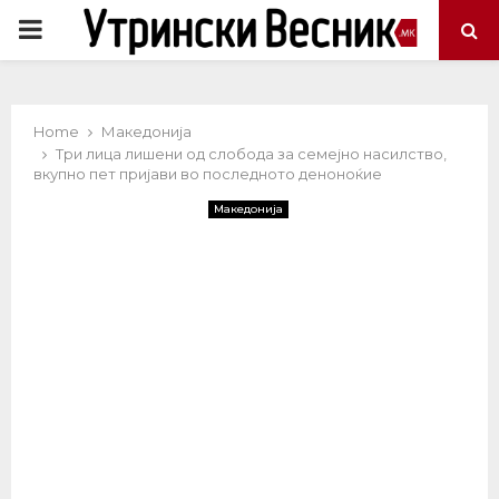
PRIMARY
MENU
Home
Македонија
Три лица лишени од слобода за семејно насилство,
вкупно пет пријави во последното деноноќие
Македонија