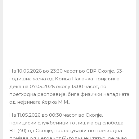
На 10.05.2026 во 23:30 часот во СВР Скопје, 53-
годишна жена од Крива Паланка пријавила
дека на 07.05.2026 околу 13:00 часот, по
претходна расправија, била физички нападната
од нејзината ќерка М.М..
На 11.05.2026 во 00:30 часот во Скопје,
полициски службеници го лишија од слобода
В.Т.(40) од Скопје, постапувајќи по претходна
пријава од неговиот 61-годишен татко, дека во