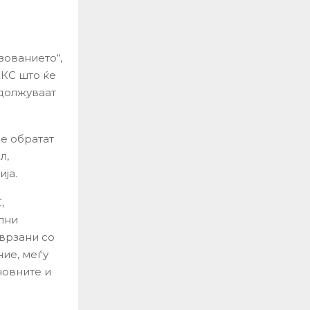
зованието“,
КС што ќе
одолжуваат
е обратат
л,
ја.
,
лни
врзани со
ие, меѓу
новните и