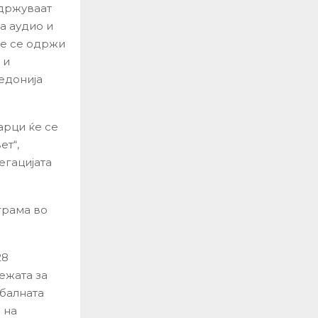
одржуваат
за аудио и
ќе се одржи
 и
едонија
арци ќе се
ет“,
егацијата
грама во
28
ежата за
балната
 на