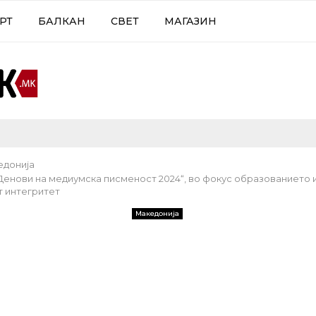
РТ
БАЛКАН
СВЕТ
МАГАЗИН
едонија
„Денови на медиумска писменост 2024“, во фокус образованието 
 интегритет
Македонија