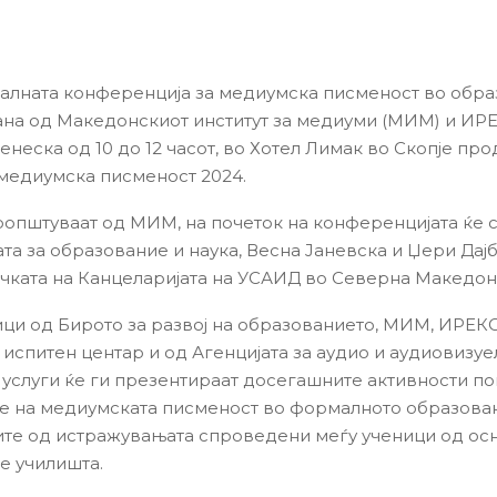
алната конференција за медиумска писменост во обра
на од Македонскиот институт за медиуми (МИМ) и ИРЕ
енеска од 10 до 12 часот, во Хотел Лимак во Скопје пр
медиумска писменост 2024.
оопштуваат од МИМ, на почеток на конференцијата ќе с
та за образование и наука, Весна Јаневска и Џери Дајб
чката на Канцеларијата на УСАИД во Северна Македони
ци од Бирото за развој на образованието, МИМ, ИРЕКС
испитен центар и од Агенцијата за аудио и аудиовизуе
услуги ќе ги презентираат досегашните активности по
 на медиумската писменост во формалното образован
ите од истражувањата спроведени меѓу ученици од ос
е училишта.