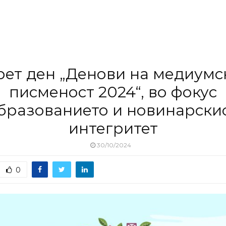
рет ден „Денови на медиумс
писменост 2024“, во фокус
бразованието и новинарски
интегритет
30/10/2024
0