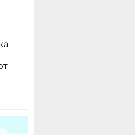
ка
от