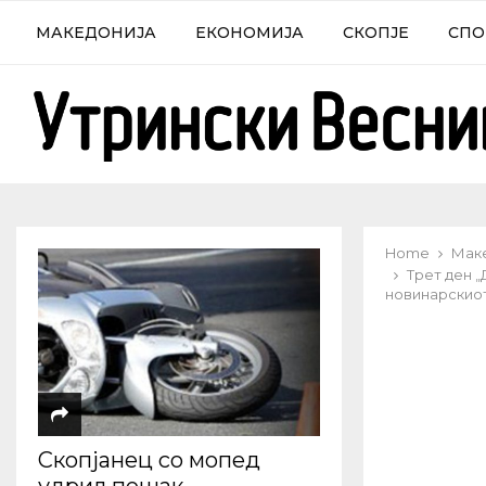
МАКЕДОНИЈА
ЕКОНОМИЈА
СКОПЈЕ
СПО
Home
Мак
Трет ден 
новинарскиот
Скопјанец со мопед