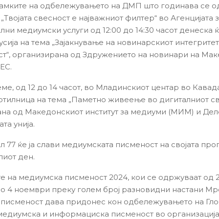
рамките на одбележувањето на ДМП што годинава се 
„Твојата свесност е најважниот филтер“ во Агенцијата 
лни медиумски услуги од 12:00 до 14:30 часот денеска 
усија на тема „Зајакнување на новинарскиот интегритет
т“, организирана од Здружението на новинари на Мак
ЕС.
ме, од 12 до 14 часот, во Младинскиот центар во Кавад
тилница на тема „Паметно живеење во дигиталниот св
на од Македонскиот институт за медиуми (МИМ) и Дел
та унија.
л 77 ќе ја слави медиумската писменост на својата про
лиот ден.
е на медиумска писменост 2024, кои се одржуваат од 
о 4 ноември преку голем број разновидни настани Мр
писменост дава придонес кон одбележувањето на Гло
медиумска и информациска писменост во организација