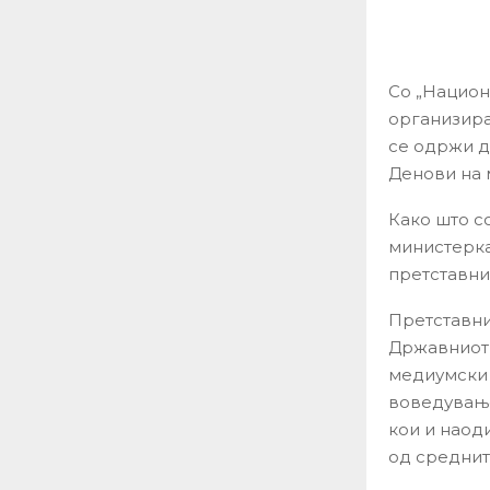
Со „Национ
организира
се одржи д
Денови на 
Како што с
министерка
претставни
Претставни
Државниот 
медиумски 
воведување
кои и наод
од среднит