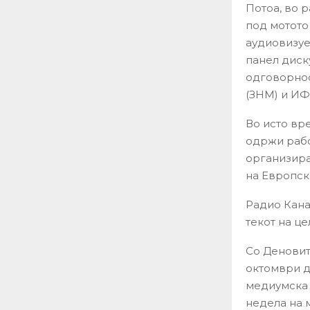
Потоа, во 
под мотото 
аудиовизуе
панел диск
одговорнос
(ЗНМ) и ИФ
Во исто вре
одржи рабо
организира
на Европска
Радио Кана
текот на це
Со Деновит
октомври д
медиумска 
недела на 