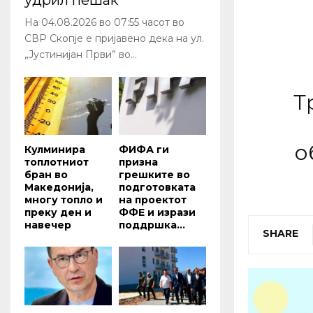
удрил пешак
На 04.08.2026 во 07:55 часот во
СВР Скопје е пријавено дека на ул.
„Јустинијан Први” во...
Т
о
Кулминира
ФИФА ги
топлотниот
призна
бран во
грешките во
Македонија,
подготовката
многу топло и
на проектот
преку ден и
ФФЕ и изрази
навечер
поддршка...
SHARE