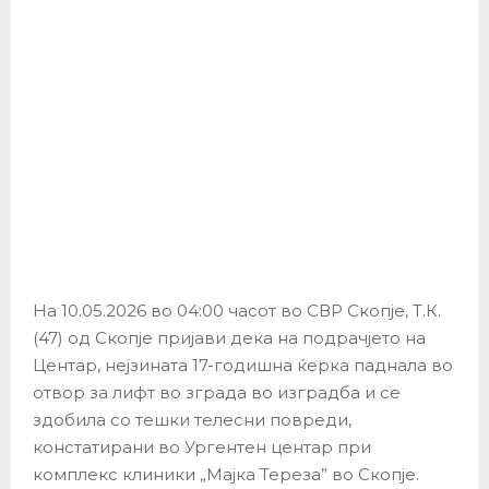
На 10.05.2026 во 04:00 часот во СВР Скопје, Т.К.
(47) од Скопје пријави дека на подрачјето на
Центар, нејзината 17-годишна ќерка паднала во
отвор за лифт во зграда во изградба и се
здобила со тешки телесни повреди,
констатирани во Ургентен центар при
комплекс клиники „Мајка Тереза” во Скопје.