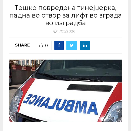
Tешко повредена тинејџерка,
падна во отвор за лифт во зграда
во изградба
11/05/2026
SHARE
0