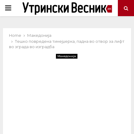
PRIMARY
MENU
Home
Македонија
Tешко повредена тинејџерка, падна во отвор за лифт
во зграда во изградба
Македонија