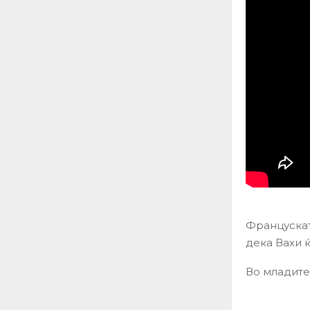
Францускат
дека Вахи 
Во младите