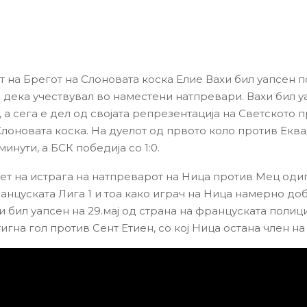
 на Брегот на Слоновата коска Елие Вахи бил уапсен 
дека учествувал во наместени натпревари. Вахи бил 
 а сега е дел од својата репрезентација на Светското 
Слоновата коска. На дуелот од првото коло против Екв
минути, а БСК победија со 1:0.
мет на истрага на натпреварот на Ница против Мец оди
ранцуската Лига 1 и тоа како играч на Ница намерно до
и бил уапсен на 29.мај од страна на француската полиц
игна гол против Сент Етиен, со кој Ница остана член на 