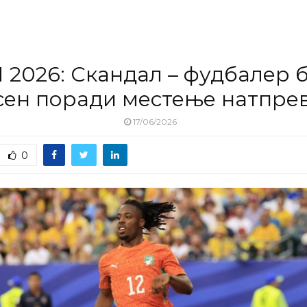
 2026: Скандал – фудбалер 
сен поради местење натпре
17/06/2026
0