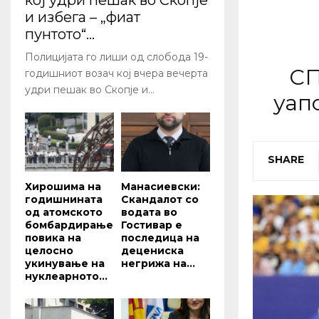
кој удри пешак во Скопје
и избега – „фиат
пунтото“...
Полицијата го лиши од слобода 19-
СП
годишниот возач кој вчера вечерта
удри пешак во Скопје и...
уап
SHARE
Хирошима на
Манасиевски:
годишнината
Скандалот со
од атомското
водата во
бомбардирање
Гостивар е
повика на
последица на
целосно
децениска
укинување на
негрижа на...
нуклеарното...