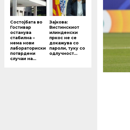
Состојбата во
Зајкова:
Гостивар
Вистинскиот
останува
илинденски
стабилна –
пркос не се
нема нови
докажува со
лабораториски
пароли, туку со
потврдени
одлучност...
случаи на...