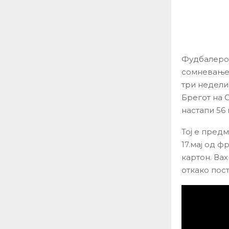
Фудбалерот
сомневање 
три недели,
Брегот на 
настапи 56 
Тој е пред
17.мај од ф
картон. Вах
откако пост