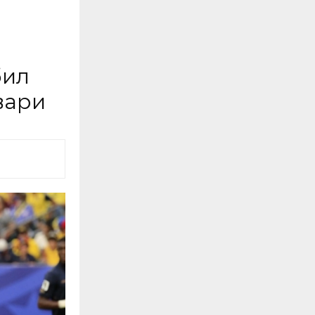
бил
вари