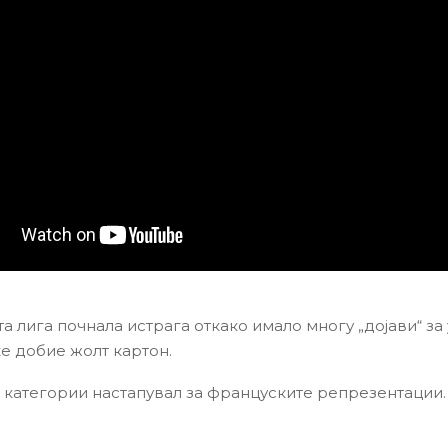
а лига почнала истрага откако имало многу „дојави“ за
ќе добие жолт картон.
 категории настапувал за француските репрезентации.