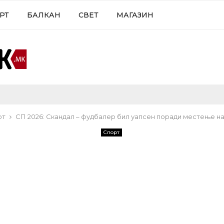
РТ
БАЛКАН
СВЕТ
МАГАЗИН
рт
СП 2026: Скандал – фудбалер бил уапсен поради местење н
Спорт