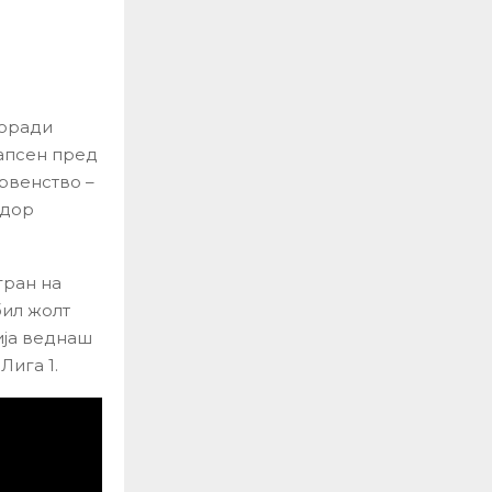
поради
уапсен пред
првенство –
адор
гран на
бил жолт
ија веднаш
Лига 1.