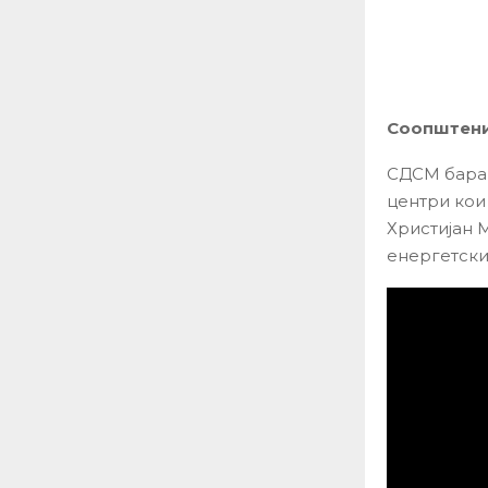
Соопштение
СДСМ бара 
центри кои
Христијан 
енергетски