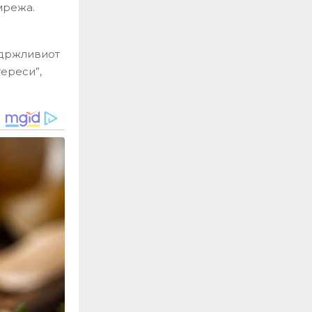
мрежа.
одржливиот
ереси”,