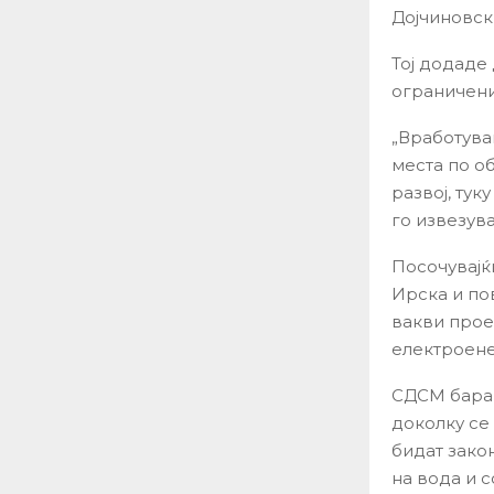
Дојчиновск
Тој додаде
ограничени
„Вработува
места по об
развој, тук
го извезува
Посочувајќи
Ирска и по
вакви прое
електроене
СДСМ бара 
доколку се
бидат зако
на вода и 