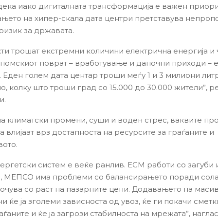
 дека иако дигиталната трансформација е важен приори
њето на хипер-скала дата центри претставува непро
ризик за државата.
кти трошат екстремни количини електрична енергија и 
номскиот поврат – вработување и даночни приходи – 
 Еден голем дата центар троши меѓу 1 и 3 милиони лит
, колку што троши град со 15.000 до 30.000 жители”, р
и.
на климатски промени, суши и воден стрес, ваквите пр
а влијаат врз достапноста на ресурсите за граѓаните и
вото.
ергетски систем е веќе ранлив. ЕСМ работи со загуби 
а, МЕПСО има проблеми со балансирањето поради сола
оочува со раст на пазарните цени. Додавањето на масив
 ќе ја зголеми зависноста од увоз, ќе ги покачи сметк
раѓаните и ќе ја загрози стабилноста на мрежата”, нагла