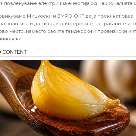
ез повлекување електрична енергија од националната 
повикуваме Мицкоски и ВМРО-ОКГ да ја прекинат оваа
а политика и да ги стават интересите на граѓаните и 
прво место, наместо своите тендерски и провизиски инт
чиновски.