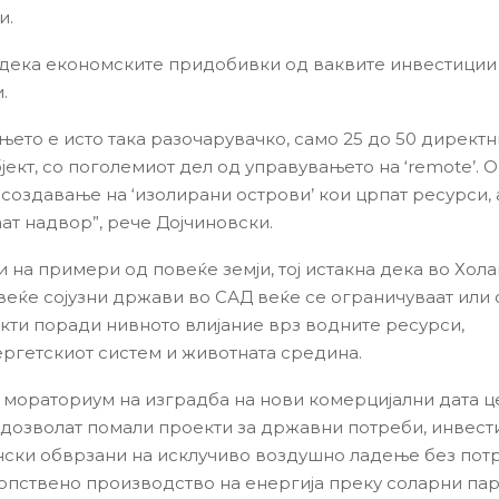
и.
 дека економските придобивки од ваквите инвестиции
.
њето е исто така разочарувачко, само 25 до 50 директ
јект, со поголемиот дел од управувањето на ‘remote’. О
у создавање на ‘изолирани острови’ кои црпат ресурси,
ат надвор”, рече Дојчиновски.
 на примери од повеќе земји, тој истакна дека во Хола
веќе сојузни држави во САД веќе се ограничуваат или 
кти поради нивното влијание врз водните ресурси,
ргетскиот систем и животната средина.
мораториум на изградба на нови комерцијални дата ц
 дозволат помали проекти за државни потреби, инвест
нски обврзани на исклучиво воздушно ладење без пот
сопствено производство на енергија преку соларни па