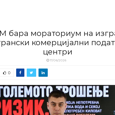
М бара мораториум на изгр
трански комерцијални пода
центри
17/06/2026
0