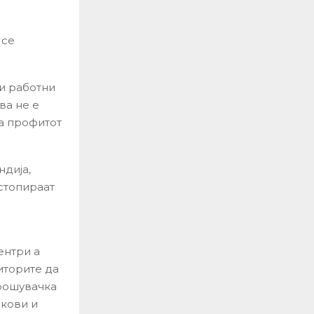
 се
ни работни
ва не е
 а профитот
ндија,
стопираат
ентри а
иторите да
рошувачка
ркови и