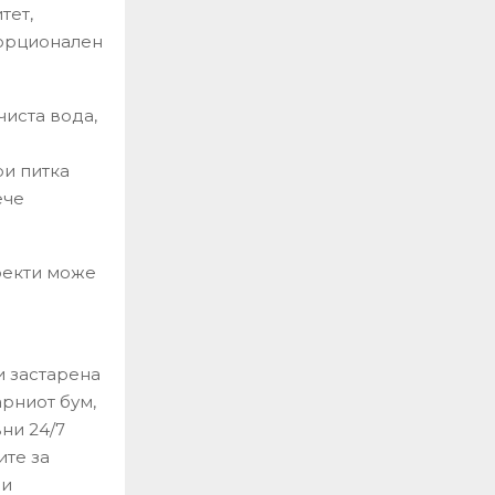
тет,
порционален
чиста вода,
е
ри питка
ече
оекти може
и застарена
рниот бум,
ни 24/7
ите за
си