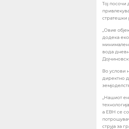
Тој посочи
привлекува
стратешки 
„Овие обје
додека еко
минимален.
вода дневно
Дојчиновск
Во услови 
директно д
земјоделст
„Нашиот ен
технологиј
а ЕВН се с
потрошувачи
струја за г