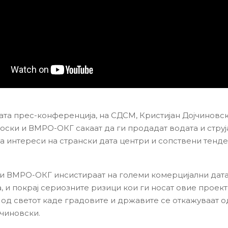
та прес-конференција, на СДСМ, Кристијан Дојчиновс
оски и ВМРО-ОКГ сакаат да ги продадат водата и струј
за интереси на странски дата центри и сопствени тенд
и ВМРО-ОКГ инсистираат на големи комерцијални дата
, и покрај сериозните ризици кои ги носат овие проект
од светот каде градовите и државите се откажуваат од
јчиновски.