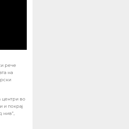
ки рече
ата на
ерски
 центри во
и и покрај
 нив”,