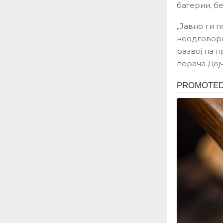
батерии, б
„Јавно ги 
неодговорн
развој на 
порача Дој