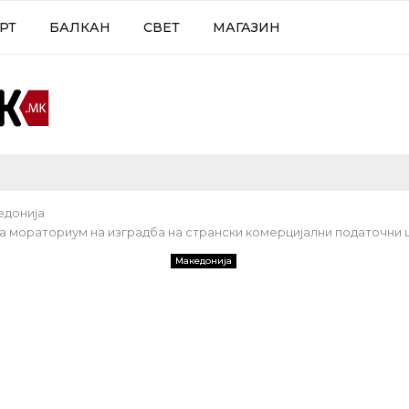
РТ
БАЛКАН
СВЕТ
МАГАЗИН
едонија
 мораториум на изградба на странски комерцијални податочни 
Македонија