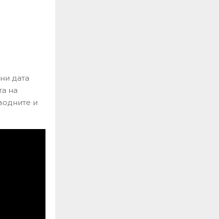
ни дата
та на
водните и