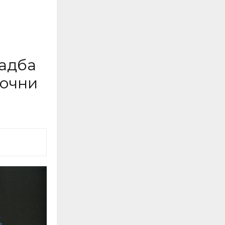
адба
точни