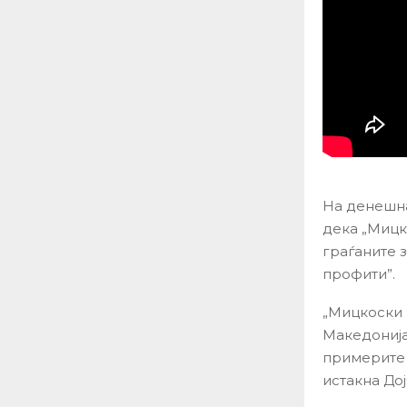
На денешна
дека „Мицк
граѓаните 
профити”.
„Мицкоски 
Македонија
примерите 
истакна До