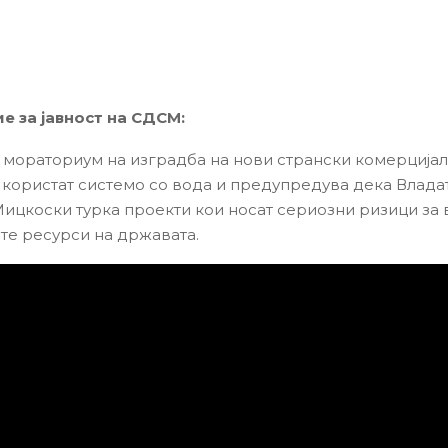
 за јавност на СДСМ:
мораториум на изградба на нови странски комерцијал
 користат системо со вода и предупредува дека Влада
Мицкоски турка проекти кои носат сериозни ризици за 
те ресурси на државата.