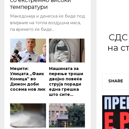
со екстремно високи
температури
Македонија и денеска ќе биде под
влијание на топла воздушна маса,
па времето ќе биде...
СДС
на с
Меџити:
Машината за
Улицата „Фаик
перење троши
Коница” во
двојно повеќе
SHARE
Дижон доби
струја поради
сосема нов лик
една грешка
што сите...