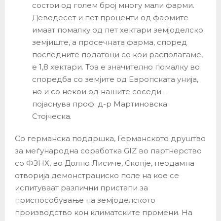
состои од голем број многу мали фарми.
Деведесет и пет проценти од фармите
имаат помалку од пет хектари земјоделско
земјиште, а просечната фарма, според
последните податоци со кои располагаме,
е 1,8 хектари. Тоа е значително помалку во
споредба со земјите од Европската унија,
но и со некои од нашите соседи –
појаснува проф. д-р Мартиновска
Стојческа.
Со германска поддршка, Германското друштво
за меѓународна соработка GIZ во партнерство
со ФЗНХ, во Долно Лисиче, Скопје, неодамна
отворија демонстрациско поле на кое се
испитуваат различни пристапи за
приспособување на земјоделското
производство кон климатските промени. На