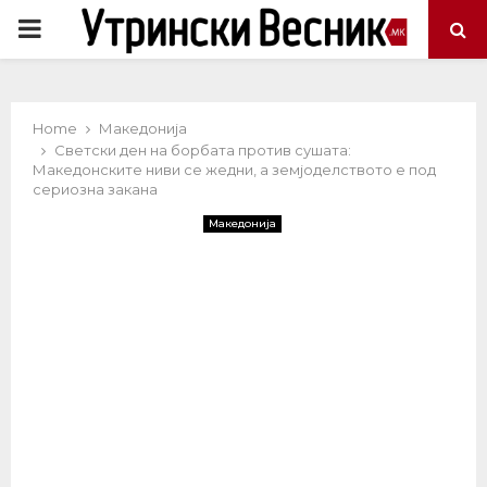
PRIMARY
MENU
Home
Македонија
Светски ден на борбата против сушата:
Македонските ниви се жедни, а земјоделството е под
сериозна закана
Македонија