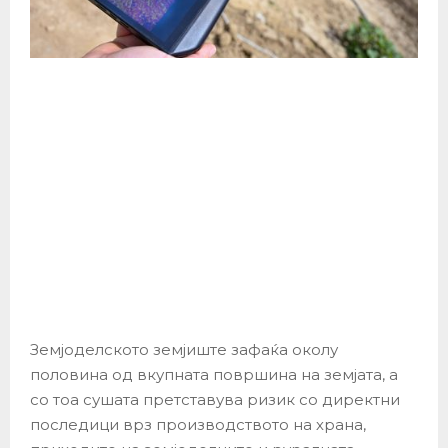
Земјоделското земјиште зафаќа околу
половина од вкупната површина на земјата, а
со тоа сушата претставува ризик со директни
последици врз производството на храна,