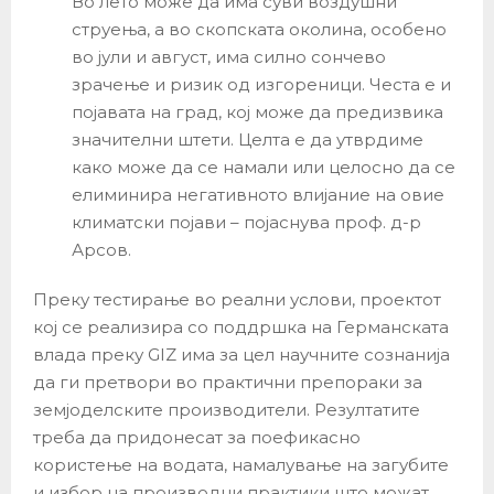
Во лето може да има суви воздушни
струења, а во скопската околина, особено
во јули и август, има силно сончево
зрачење и ризик од изгореници. Честа е и
појавата на град, кој може да предизвика
значителни штети. Целта е да утврдиме
како може да се намали или целосно да се
елиминира негативното влијание на овие
климатски појави – појаснува проф. д-р
Арсов.
Преку тестирање во реални услови, проектот
кој се реализира со поддршка на Германската
влада преку GIZ има за цел научните сознанија
да ги претвори во практични препораки за
земјоделските производители. Резултатите
треба да придонесат за поефикасно
користење на водата, намалување на загубите
и избор на производни практики што можат