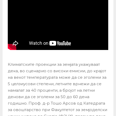
Климатските проекции за земјата укажуваат
дека, во сценарио со високи емисии, до крајот
на векот температурата може да се зголеми за
5 целзиусови степени, летните врнежи да се
намалат за 40 проценти, а бројот на летни
денови да се зголеми за 50 до 60 дена
годишно. Проф. д-р Тошо Арсов од Катедрата
за овоштарство при Факултетот за земјоделски