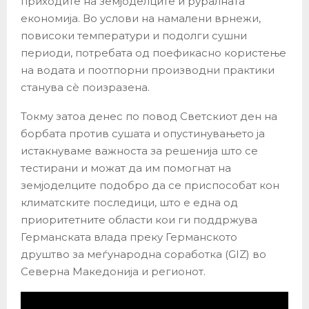
приходите на земјоделците и руралната
економија. Во услови на намалени врнежи,
повисоки температури и подолги сушни
периоди, потребата од поефикасно користење
на водата и поотпорни производни практики
станува сè поизразена.
Токму затоа денес по повод Светскиот ден на
борбата против сушата и опустинувањето ја
истакнуваме важноста за решенија што се
тестирани и можат да им помогнат на
земјоделците подобро да се приспособат кон
климатските последици, што е една од
приоритетните области кои ги поддржува
Германската влада преку Германското
друштво за меѓународна соработка (GIZ) во
Северна Македонија и регионот.