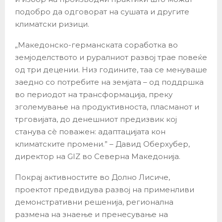
подобро да одговорат на сушата и другите
климатски ризици.
„Македонско-германската соработка во
земјоделството и руралниот развој трае повеќе
од три децении. Низ годините, таа се менуваше
заедно со потребите на земјата – од поддршка
во периодот на трансформација, преку
зголемување на продуктивноста, пласманот и
трговијата, до денешниот предизвик кој
станува сè поважен: адаптацијата кон
климатските промени.” – Давид Оберхубер,
директор на GIZ во Северна Македонија.
Покрај активностите во Долно Лисиче,
проектот предвидува развој на применливи
демонстративни решенија, регионална
размена на знаење и пренесување на