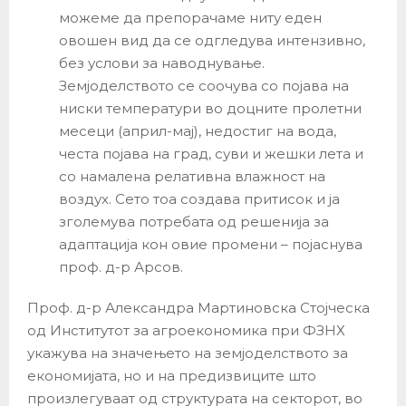
можеме да препорачаме ниту еден
овошен вид да се одгледува интензивно,
без услови за наводнување.
Земјоделството се соочува со појава на
ниски температури во доцните пролетни
месеци (април-мај), недостиг на вода,
честа појава на град, суви и жешки лета и
со намалена релативна влажност на
воздух. Сето тоа создава притисок и ја
зголемува потребата од решенија за
адаптација кон овие промени – појаснува
проф. д-р Арсов.
Проф. д-р Александра Мартиновска Стојческа
од Институтот за агроекономика при ФЗНХ
укажува на значењето на земјоделството за
економијата, но и на предизвиците што
произлегуваат од структурата на секторот, во