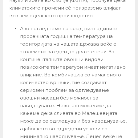
науки и храна во Скопје (ФЗНХ), посочува дека
климатските промени сè поизразено влијаат
врз земјоделското производство.
Ако погледнеме наназад низ годините,
просечната годишна температура на
територијата на нашата држава веќе е
зголемена за еден до два степени. За
континенталните овошни видови
повисоките температури имаат негативно
влијание. Во комбинација со намаленото
количество врнежи, тие создаваат
сериозен проблем за одгледување
овошни насади без можност за
наводнување. Некогаш можевме да
кажеме дека сливата во Малешевијата
може да се одгледува и без наводнување,
а јаболкото во одредени услови со
минимално наводнување. Денес веќе не