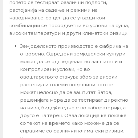
полето се тестираат различни подлоги,
растојанија на садење и режими на
наводнување, со цел да се утврди кои
комбинации се посоодветни во услови на суша,
високи температури и други климатски ризици.
Земјоделското производство е фабрика на
отворено. Одредени земјоделски култури
можат да се одгледуваат во заштитени и
контролирани услови, но во
овоштарството станува збор за високи
растенија и големи површини што не
можат целосно да се заштитат. Затоа,
решенијата мора да се тестираат директно
на нива, бидејќи едно е во лабораторија, а
друго е на терен. Оваа локација ќе покаже
со текот на времето како можеме да се
справиме со различни климатски ризици.