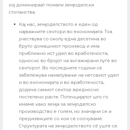
кој доминираат помали земјоделски
стопанства.
Кај нас, земјоделството е еден од
најважните сектори во економијата. Тоа
учествува со околу една десетина во
бруто-домашниот производ и има
приближно ист удел во вработеноста,
односно во бројот на ангажирани луѓе во
секторот. Во последните години се
забележува намалување на неговиот удел
и во економијата и во вработеноста,
додека самиот сектор вредносно
постепено расте. Потенцијалот што го
имаме како земја за земјоделско
производство е голем, но значајни се и
предизвиците со кои се соочуваме.
Структурата на земјоделството сè уште се