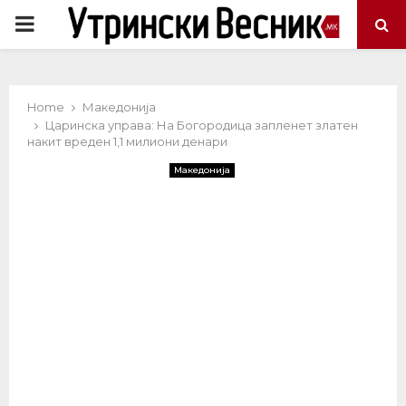
PRIMARY
MENU
Home
Македонија
Царинска управа: На Богородица запленет златен
накит вреден 1,1 милиони денари
Македонија