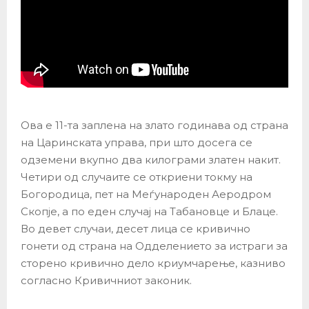
Ова е 11-та заплена на злато годинава од страна
на Царинската управа, при што досега се
одземени вкупно два килограми златен накит.
Четири од случаите се откриени токму на
Богородица, пет на Меѓународен Аеродром
Скопје, а по еден случај на Табановце и Блаце.
Во девет случаи, десет лица се кривично
гонети од страна на Одделението за истраги за
сторено кривично дело криумчарење, казниво
согласно Кривичниот законик.