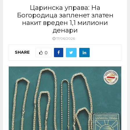
Царинска управа: На
Богородица запленет златен
накит вреден 1,1 милиони
денари
17/06/2026
SHARE
0