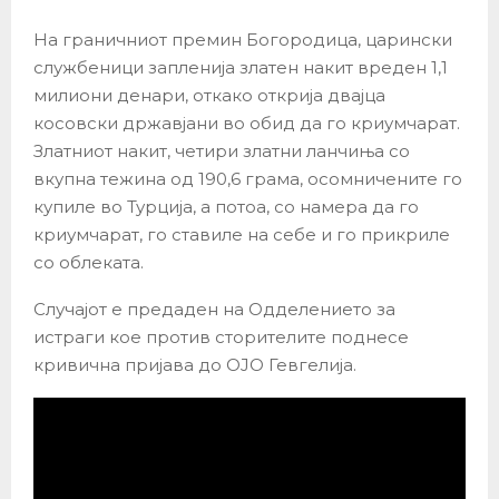
На граничниот премин Богородица, царински
службеници запленија златен накит вреден 1,1
милиони денари, откако открија двајца
косовски државјани во обид да го криумчарат.
Златниот накит, четири златни ланчиња со
вкупна тежина од 190,6 грама, осомничените го
купиле во Турција, а потоа, со намера да го
криумчарат, го ставиле на себе и го прикриле
со облеката.
Случајот е предаден на Одделението за
истраги кое против сторителите поднесе
кривична пријава до ОЈО Гевгелија.