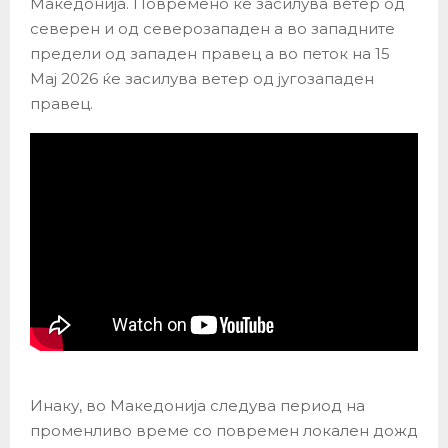
Македонија. Повремено ќе засилува ветер од
северен и од северозападен а во западните
предели од западен правец а во петок на 15
Мај 2026 ќе засилува ветер од југозападен
правец.
Инаку, во Македонија следува период на
променливо време со повремен локален дожд