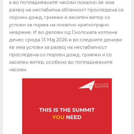
а во попладневните часови локално ќе има
развој на нестабилна облачност проследена со
пороен дожд, грмежи и засилен ветер со
услови за појава на локално краткотрајно
невреме. И во делови од Скопската котлина
денес среда 13 Мај 2026 и во следните денови
ќе има услови за развој на нестабилност
проследена со пороен дожд, грмежи и со
засилен ветер, особено во попладневните
часови.