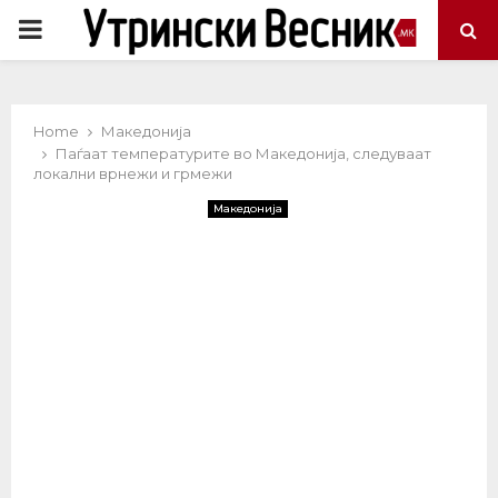
PRIMARY
MENU
Home
Македонија
Паѓаат температурите во Македонија, следуваат
локални врнежи и грмежи
Македонија