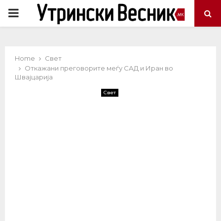
PRIMARY
MENU
Home
Свет
Откажани преговорите меѓу САД и Иран во
Швајцарија
Свет