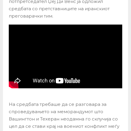
потпретседател Џеј Ди Венс ја одложил
средбата со претставниците на иранскиот
преговарачки тим.
На средбата требаше да се разговара за
спроведувањето на меморандумот што
Вашингтон и Техеран неодамна го склучија со
цел да се стави крај на воениот конфликт меѓу