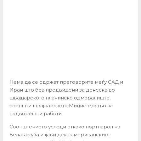
Нема да се одржат преговорите меѓу САД и
Иран што беа предвидени за денеска во
швајцарското планинско одморалиште,
соопшти швајцарското Министерство за
надворешни работи.
Соопштението уследи откако портпарол на
Белата куќа изјави дека американскиот