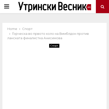
PRIMARY
MENU
Home
Спорт
Ѓорческа во првото коло на Вимблдон против
ланската финалистка Анисимова
Спорт