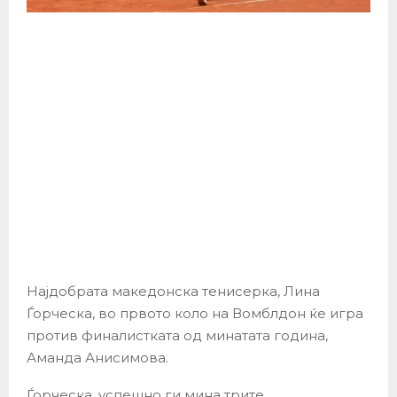
Најдобрата македонска тенисерка, Лина
Ѓорческа, во првото коло на Вомблдон ќе игра
против финалистката од минатата година,
Аманда Анисимова.
Ѓорческа, успешно ги мина трите