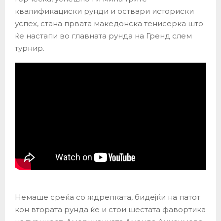
квалификациски рунди и оствари историски
успех, стана првата македонска тенисерка што
ќе настапи во главната рунда на Гренд слем
турнир.
Немаше среќа со ждрепката, бидејќи на патот
кон втората рунда ќе и стои шестата фавортика