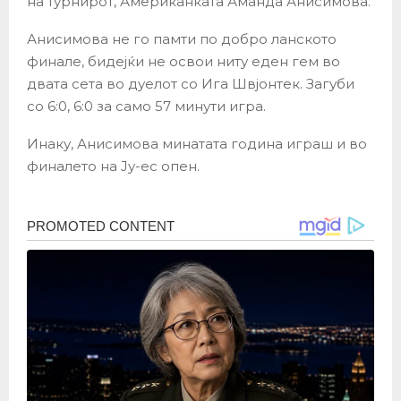
на турнирот, Американката Аманда Анисимова.
Анисимова не го памти по добро ланското
финале, бидејќи не освои ниту еден гем во
двата сета во дуелот со Ига Швјонтек. Загуби
со 6:0, 6:0 за само 57 минути игра.
Инаку, Анисимова минатата година играш и во
финалето на Ју-ес опен.