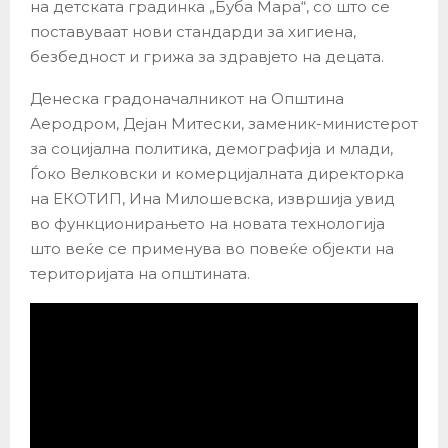
на детската градинка „Буба Мара“, со што се
поставуваат нови стандарди за хигиена,
безбедност и грижа за здравјето на децата.
Денеска градоначалникот на Општина
Аеродром, Дејан Митески, заменик-министерот
за социјална политика, демографија и млади,
Ѓоко Велковски и комерцијалната директорка
на ЕКОТИП, Ина Милошевска, извршија увид
во функционирањето на новата технологија
што веќе се применува во повеќе објекти на
територијата на општината.