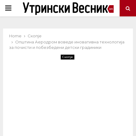
PRIMARY
MENU
Home
Скопје
Општина Аеродром воведе иновативна технологија
за почисти и побезбедени детски градиники
Скопје