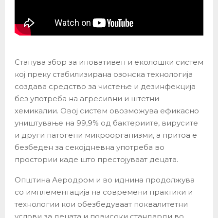
Станува збор за иновативен и еколошки систем
кој преку стабилизирана озонска технологија
создава средство за чистење и дезинфекција
без употреба на агресивни и штетни
хемикалии. Овој систем овозможува ефикасно
уништување на 99,9% од бактериите, вирусите
и други патогени микроорганизми, а притоа е
безбеден за секојдневна употреба во
простории каде што престојуваат децата.
Општина Аеродром и во иднина продолжува
со имплементација на современи практики и
технологии кои обезбедуваат поквалитетни
услови за децата и повисоки стандарди во