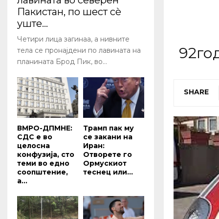
лавината во северен
Пакистан, по шест сè
уште...
Четири лица загинаа, а нивните
92го
тела се пронајдени по лавината на
планината Брод Пик, во...
SHARE
ВМРО-ДПМНЕ:
Трамп пак му
СДС е во
се закани на
целосна
Иран:
конфузија, сто
Отворете го
теми во едно
Ормускиот
соопштение,
теснец или...
а...