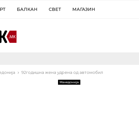
РТ
БАЛКАН
СВЕТ
МАГАЗИН
едонија
92годишна жена удрена од автомобил
Македонија