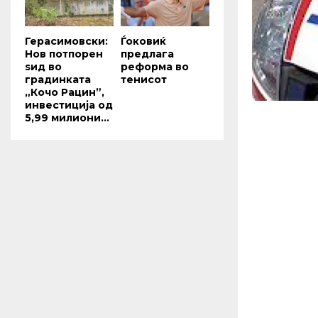
Герасимовски:
Ѓоковиќ
Нов потпорен
предлага
ѕид во
реформа во
градинката
тенисот
„Кочо Рацин”,
инвестиција од
5,99 милиони...