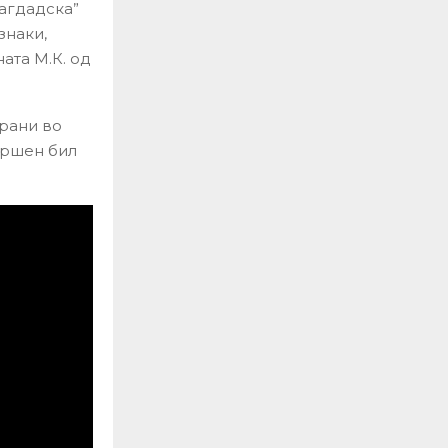
Багдадска”
знаки,
ата М.К. од
ирани во
вршен бил