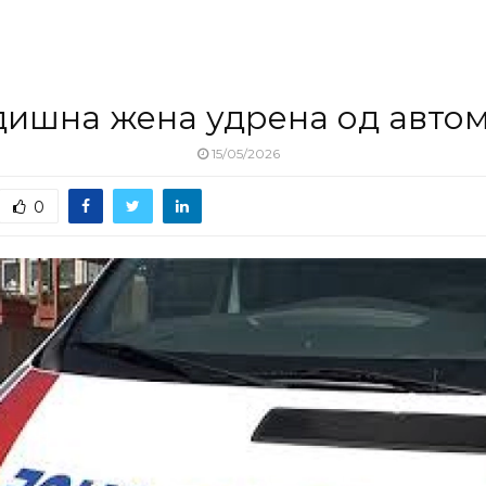
дишна жена удрена од авто
15/05/2026
0