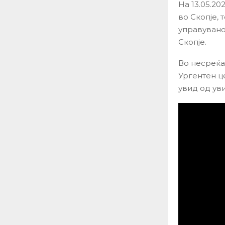
На 13.05.20
во Скопје, 
управувано 
Скопје.
Во несреќа
Ургентен ц
увид од ув