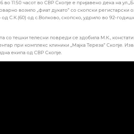
26 во 11:50 часот во СВР Скопје e пријавено дека на ул.„
товарно возило „фиат дукато” со скопски регистарски о
од С.К.(60) од с.Волково, скопско, удрило во 92-годишн
та со тешки телесни повреди се здобила М.К., констат
ентар при комплекс клиники „Мајка Тереза” Скопје. Из
идна екипа од СВР Скопје.