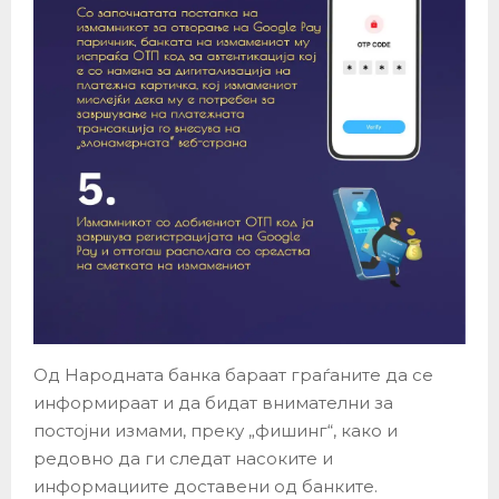
Од Народната банка бараат граѓаните да се
информираат и да бидат внимателни за
постојни измами, преку „фишинг“, како и
редовно да ги следат насоките и
информациите доставени од банките.