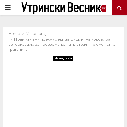
PRIMARY
MENU
Home
Македонија
Нови измами преку уреди за фишинг на кодови за
авторизација за превземање на платежните сметки на
граѓаните
Македонија