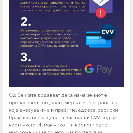
Од Банката додаваат дека измамениот е
пренасочен кон „злонамерна“ веб-страна, на
која внесува име и презиме, адреса, сериски
бр.на картичка, дата на важност и CVV код од
картичката. Измамникот ги користи овие
информации за почеток на постапка за