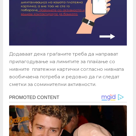
Додаваат дека граѓаните треба да направат
прилагодување на лимитите за плаќање со
нивните платежни картички согласно нивната
вообичаена потреба и редовно да ги следат
сметки за соминителни активности.