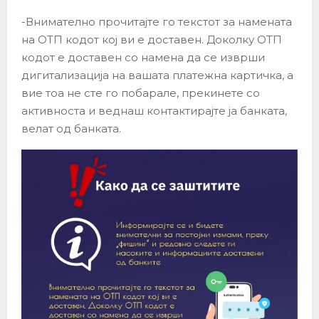
-Внимателно прочитајте го текстот за намената
на ОТП кодот кој ви е доставен. Доколку ОТП
кодот е доставен со намена да се изврши
дигитализација на вашата платежна картичка, а
вие тоа не сте го побарале, прекинете со
активноста и веднаш контактирајте ја банката,
велат од банката.