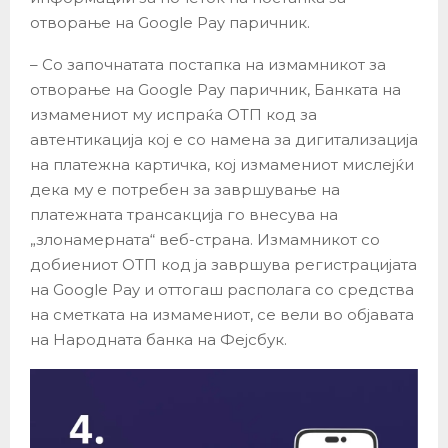
отворање на Google Pay паричник.
– Со започнатата постапка на измамникот за
отворање на Google Pay паричник, Банката на
измамениот му испраќа ОТП код за
автентикација кој е со намена за дигитализација
на платежна картичка, кој измамениот мислејќи
дека му е потребен за завршување на
платежната трансакција го внесува на
„злонамерната“ веб-страна. Измамникот со
добиениот ОТП код ја завршува регистрацијата
на Google Pay и оттогаш располага со средства
на сметката на измамениот, се вели во објавата
на Народната банка на Фејсбук.