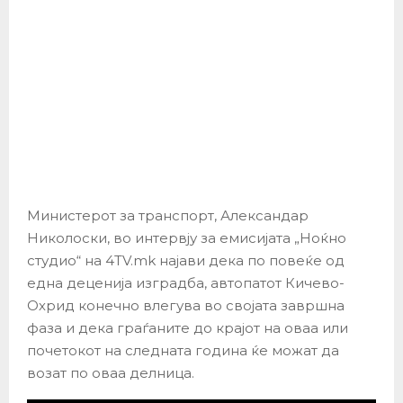
Министерот за транспорт, Александар
Николоски, во интервју за емисијата „Ноќно
студио“ на 4TV.mk најави дека по повеќе од
една деценија изградба, автопатот Кичево-
Охрид конечно влегува во својата завршна
фаза и дека граѓаните до крајот на оваа или
почетокот на следната година ќе можат да
возат по оваа делница.