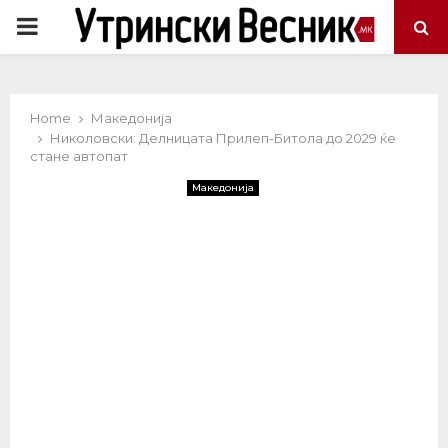
PRIMARY
MENU
Home
Македонија
Николовски: Делницата Прилеп-Битола до 2029 ќе
стане автопат
Македонија