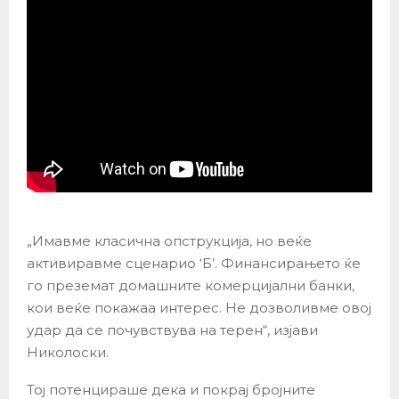
„Имавме класична опструкција, но веќе
активиравме сценарио ‘Б’. Финансирањето ќе
го преземат домашните комерцијални банки,
кои веќе покажаа интерес. Не дозволивме овој
удар да се почувствува на терен“, изјави
Николоски.
Тој потенцираше дека и покрај бројните