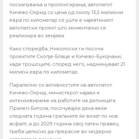
поскапувања и пролонгирања, автопатот
Кичево-Охрид со цена од околу 13,5 милиони
евра по километар сè уште е најевтиниот
автопатски проект што моментално се
реализира во земјава.
Како споредба, Николоски ги посочи
проектите Скопје-Блаце и Кичево-Букојчани,
каде трошоците, според него, надминуваат 21
милион евра по километар.
Паралелно со активностите на автопатот
Кичево-Охрид, министерот најави и
интензивирање на работите на делницата
Прилеп-Битола, посочувајќи дека веќе
следната година граѓаните ќе возат по нов
асфалт, а до 2029 година овој патен правец
треба целосно да прерасне во модерно