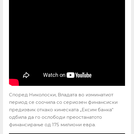
Според Николоски, Владата во изминатиот
период се соочила со сериозен финансиски
предизвик откако кинеската „Ексим банка“
одбила да го ослободи преостанатото
финансирање од 175 милиони евра.