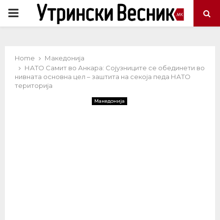
PRIMARY
MENU
Home
Македонија
НАТО Самит во Анкара: Сојузниците се обединети во
нивната основна цел – заштита на секоја педа НАТО
територија
Македонија