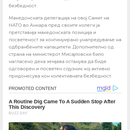
безбедност.
Македонската делегација на овој Самит на
НАТО во Анкара пред своите колеги ја
претставија македонската позиција и
посветеност за континуирано унапредување на
одбранбените капацитети. Дополнително од
страна на министерот Мисајловски било
нагласено дека земјава останува да биде
одговорен и посветен сојузник кој активно
придонесува кон колективната безбедност.