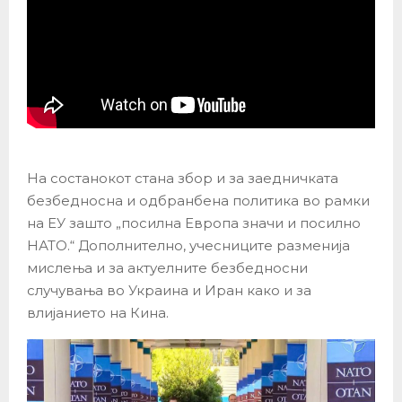
На состанокот стана збор и за заедничката
безбедносна и одбранбена политика во рамки
на ЕУ зашто „посилна Европа значи и посилно
НАТО.“ Дополнително, учесниците разменија
мислења и за актуелните безбедносни
случувања во Украина и Иран како и за
влијанието на Кина.