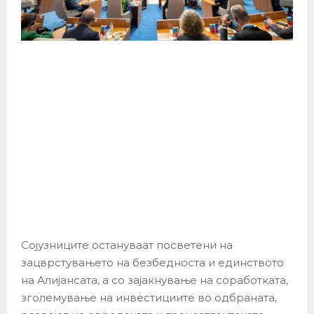
Сојузниците остануваат посветени на
зацврстувањето на безбедноста и единството
на Алијансата, а со зајакнување на соработката,
зголемување на инвестициите во одбраната,