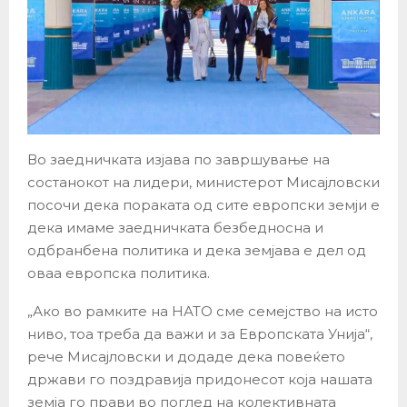
Во заедничката изјава по завршување на
состанокот на лидери, министерот Мисајловски
посочи дека пораката од сите европски земји е
дека имаме заедничката безбедносна и
одбранбена политика и дека земјава е дел од
оваа европска политика.
„Ако во рамките на НАТО сме семејство на исто
ниво, тоа треба да важи и за Европската Унија“,
рече Мисајловски и додаде дека повеќето
држави го поздравија придонесот која нашата
земја го прави во поглед на колективната