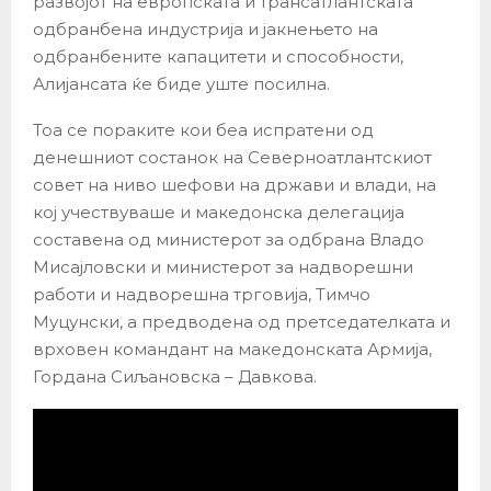
развојот на европската и трансатлантската
одбранбена индустрија и јакнењето на
одбранбените капацитети и способности,
Алијансата ќе биде уште посилна.
Тоа се пораките кои беа испратени од
денешниот состанок на Северноатлантскиот
совет на ниво шефови на држави и влади, на
кој учествуваше и македонска делегација
составена од министерот за одбрана Владо
Мисајловски и министерот за надворешни
работи и надворешна трговија, Тимчо
Муцунски, а предводена од претседателката и
врховен командант на македонската Армија,
Гордана Сиљановска – Давкова.