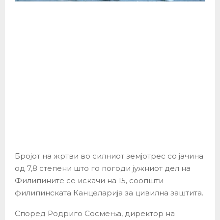
Бројот на жртви во силниот земјотрес со јачина
од 7,8 степени што го погоди јужниот дел на
Филипините се искачи на 15, соопшти
филипинската Канцеларија за цивилна заштита.
Според Родриго Сосмења, директор на