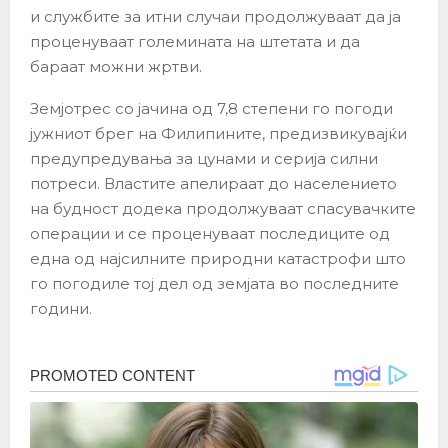
и службите за итни случаи продолжуваат да ја
проценуваат големината на штетата и да
бараат можни жртви.
Земјотрес со јачина од 7,8 степени го погоди
јужниот брег на Филипините, предизвикувајќи
предупредувања за цунами и серија силни
потреси. Властите апелираат до населението
на будност додека продолжуваат спасувачките
операции и се проценуваат последиците од
една од најсилните природни катастрофи што
го погодиле тој дел од земјата во последните
години.