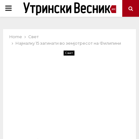
PRIMARY
MENU
Home
Свет
Најмалку 15 загинати во земјотресот на Филипини
Свет