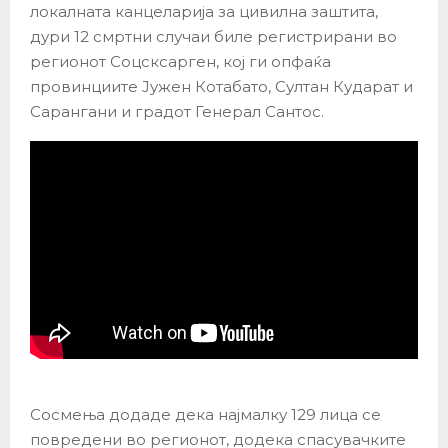
локалната канцеларија за цивилна заштита,
дури 12 смртни случаи биле регистрирани во
регионот Соцсксарген, кој ги опфаќа
провинциите Јужен Котабато, Султан Кударат и
Сарангани и градот Генерал Сантос.
Сосмења додаде дека најмалку 129 лица се
повредени во регионот, додека спасувачките